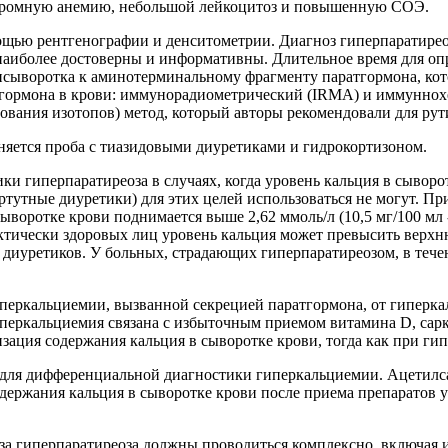
хромную анемию, небольшой лейкоцитоз и повышенную СОЭ.
щью рентгенографии и денситометрии. Диагноз гиперпаратирео
наиболее достоверны и информативны. Длительное время для оп
исыворотка к аминотерминальному фрагменту паратгормона, кот
атгормона в крови: иммунорадиометрический (IRMA) и иммунн
ования изотопов) метод, который авторы рекомендовали для рут
яется проба с тиазидовыми диуретиками и гидрокортизоном.
и гиперпаратиреоза в случаях, когда уровень кальция в сыворо
тутные диуретики) для этих целей использоваться не могут. При
воротке крови поднимается выше 2,62 ммоль/л (10,5 мг/100 мл -
актически здоровых лиц уровень кальция может превысить верхн
иуретиков. У больных, страдающих гиперпаратиреозом, в течени
еркальциемии, вызванной секрецией паратгормона, от гиперкал
 гиперкальциемия связана с избыточным приемом витамина D, са
изация содержания кальция в сыворотке крови, тогда как при ги
для дифференциальной диагностики гиперкальциемии. Ацетилсали
содержания кальция в сыворотке крови после приема препаратов
а гиперпаратиреоза должны проводиться комплексно, включая 