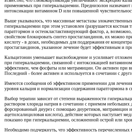
Известно, что глюкокортикоиды увеличивают экскрецию кальц
применяемых при гиперкальциемии. Преднизолон назначают по
интоксикации витамином D или повышенной чувствительности
Выше указывалось, что массивные метастазы злокачественных
гиперкальциемии при этом установлен (разрушается костная т
паратгормон и остеокластактивирующий фактор, а, возможно,
свойством блокировать синтез простагландинов, их можно пр
кислоту - в дозах, необходимых для поддержания ее концентр
простагландинов, указанное лечение будет эффективным и пр
Кальцитонин уменьшает высвобождение и усиливает отложени
при гиперкальциемии, связанной с интоксикацией витамином 
эффективен, чем фосфаты или митрамицин. Он активен при в
Последний - более активен и используется в сочетании с др
Имеются сообщения об эффективном применении для лечения
уровня кальция и нормализации содержания паратгормона в с
Выбор терапии зависит от степени выраженности гиперкальци
раствором хлорида натрия в сочетании с приемом небольших д
форсированный диурез с помощью диуретиков, митрамицин ил
ацетилсалициловая кислота), действие которых наступает мед
показано при гиперкальциемии, осложненной острой или хро
Необходимо подчеркнуть, что эффективность перечисленных м