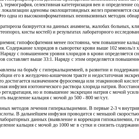
), термография, селективная катетеризация вен и определение 
я локализации аденомы околощитовидных желез применяется ск
 Это одна из высокоинформативных неинвазивных методик обна
атиреоза базируется на данных анамнеза, жалобах больных, кли
теопороз, кисты костей) и результатах лабораторного исследован
циемия; гипофосфатемия менее постоянна, чем повышение кальц
я. Содержание хлоридов в сыворотке крови выше 102 ммоль/л ха
 Наряду с повышением уровня хлоридов в крови определяется с
ов составляет выше 33:1. Наряду с этим определяется повышени
авлены на борьбу с гиперкальциемией, в развитии и поддержан
рбции его в желудочно-кишечном тракте и недостаточная экскр
то достигается назначением фуросемида или этакриновой кислоты
ная инфузия изотонического раствора хлорида натрия. Восстано
ко регидратация, но и повышение экскреции натрия с мочой уси
ть выделение кальция с мочой до 500 - 800 мг/сут.
ных методов лечения гиперкальциемии. В первые 2-3 ч внутриве
ислоты. В дальнейшем инфузия проводится с меньшой скоростью 
 лабораторных данных (выявление и коррекция гипокалиемии, г
ление кальция с мочой до 1000 мг в сутки и снизить содержание 