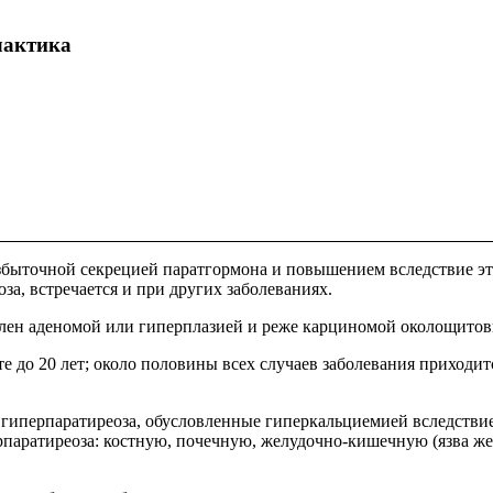
лактика
 избыточной секрецией паратгормона и повышением вследствие э
за, встречается и при других заболеваниях.
лен аденомой или гиперплазией и реже карциномой околощитов
е до 20 лет; около половины всех случаев заболевания приходит
гиперпаратиреоза, обусловленные гиперкальциемией вследстви
паратиреоза: костную, почечную, желудочно-кишечную (язва жел