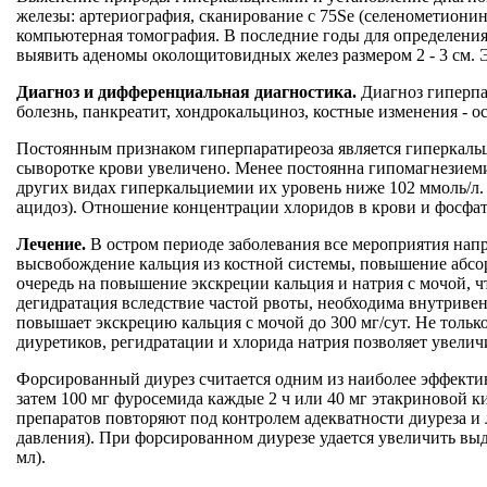
железы: артериография, сканирование с 75Sе (селенометионин
компьютерная томография. В последние годы для определени
выявить аденомы околощитовидных желез размером 2 - 3 см.
Диагноз и дифференциальная диагностика.
Диагноз гиперпар
болезнь, панкреатит, хондрокальциноз, костные изменения - ос
Постоянным признаком гиперпаратиреоза является гиперкаль
сыворотке крови увеличено. Менее постоянна гипомагнезиеми
других видах гиперкальциемии их уровень ниже 102 ммоль/л.
ацидоз). Отношение концентрации хлоридов в крови и фосфат
Лечение.
В остром периоде заболевания все мероприятия напр
высвобождение кальция из костной системы, повышение абсо
очередь на повышение экскреции кальция и натрия с мочой, ч
дегидратация вследствие частой рвоты, необходима внутривен
повышает экскрецию кальция с мочой до 300 мг/сут. Не толь
диуретиков, регидратации и хлорида натрия позволяет увеличи
Форсированный диурез считается одним из наиболее эффектив
затем 100 мг фуросемида каждые 2 ч или 40 мг этакриновой к
препаратов повторяют под контролем адекватности диуреза и
давления). При форсированном диурезе удается увеличить выде
мл).