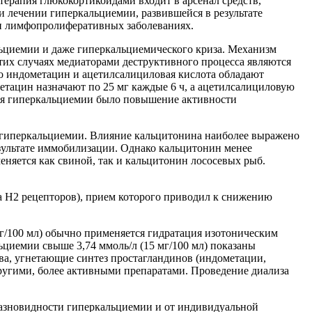
ерапия глюкокортикоидами входит в арсенал средств,
 лечении гиперкальциемии, развившейся в результате
 и лимфопролиферативных заболеваниях.
льциемии и даже гиперкальциемического криза. Механизм
этих случаях медиаторами деструктивного процесса являются
о индометацин и ацетилсалициловая кислота обладают
етацин назначают по 25 мг каждые 6 ч, а ацетилсалициловую
ития гиперкальциемии было повышение активности
я гиперкальциемии. Влияние кальцитонина наиболее выражено
зультате иммобилизации. Однако кальцитонин менее
яется как свиной, так и кальцитонин лососевых рыб.
 Н2 рецепторов), прием которого приводил к снижению
г/100 мл) обычно применяется гидратация изотоническим
ьциемии свыше 3,74 ммоль/л (15 мг/100 мл) показаны
а, угнетающие синтез простагландинов (индометации,
 другими, более активными препаратами. Проведение диализа
разновидности гиперкальциемии и от индивидуальной