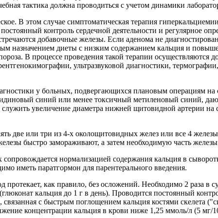
ечебная тактика должна проводиться с учетом динамики лаборат
ское. В этом случае симптоматическая терапия гиперкальциемии
 постоянный контроль сердечной деятельности и регулярное опр
стречаются добавочные железы. Если аденома не диагностирован
ным назначением диеты с низким содержанием кальция и повыш
опороза. В процессе проведения такой терапии осуществляются 
рентгенокимографии, ультразвуковой диагностики, термографии
иагностики у больных, подвергающихся плановым операциям на
идиновый синий или менее токсичный метиленовый синий, дающ
служить увеличение диаметра нижней щитовидной артерии на с
ть две или три из 4-х околощитовидных желез или все 4 желез
железы быстро замораживают, а затем необходимую часть желез
 сопровождается нормализацией содержания кальция в сыворотк
имо иметь паратгормон для парентерального введения.
протекает, как правило, без осложений. Необходимо 2 раза в су
глюконат кальция до 1 г в день). Проводится постоянный контр
, связанная с быстрым поглощением кальция костями скелета ("
снижение концентрации кальция в крови ниже 1,25 ммоль/л (5 мг/