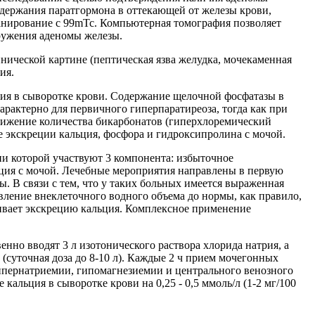
содержания паратгормона в оттекающей от железы крови,
анирование с 99mТс. Компьютерная томография позволяет
ружения аденомы железы.
нической картине (пептическая язва желудка, мочекаменная
ия.
ия в сыворотке крови. Содержание щелочной фосфатазы в
рактерно для первичного гиперпаратиреоза, тогда как при
нижение количества бикарбонатов (гиперхлоремический
е экскреции кальция, фосфора и гидроксипролина с мочой.
ии которой участвуют 3 компонента: избыточное
еция с мочой. Лечебные мероприятия направлены в первую
. В связи с тем, что у таких больных имеется выраженная
вление внеклеточного водного объема до нормы, как правило,
ливает экскрецию кальция. Комплексное применение
нно вводят 3 л изотонического раствора хлорида натрия, а
(суточная доза до 8-10 л). Каждые 2 ч прием мочегонных
ипернатриемии, гипомагнезиемии и центрального венозного
кальция в сыворотке крови на 0,25 - 0,5 ммоль/л (1-2 мг/100