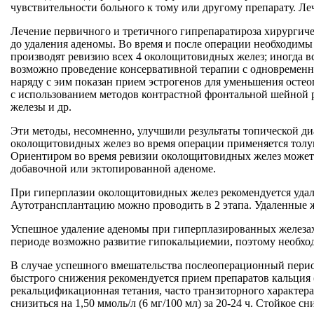
чувствительности больного к тому или другому препарату. Л
Лечение первичного и третичного гипрепаратироза хирургиче
до удаления аденомы. Во время и после операции необходимы
производят ревизию всех 4 околощитовидных желез; иногда в
возможно проведение консервативной терапии с одновремен
наряду с эим показан прием эстрогенов для уменьшения осте
с использованием методов контрастной фронтальной шейной 
железы и др.
Эти методы, несомненно, улучшили результаты топической д
околощитовидных желез во время операции применяется толу
Ориентиром во время ревизии околощитовидных желез может 
добавочной или эктопированной аденоме.
При гиперплазии околощитовидных желез рекомендуется удаля
Аутотрансплантацию можно проводить в 2 этапа. Удаленные 
Успешное удаление аденомы при гиперплазированных железах
периоде возможно развитие гипокальциемии, поэтому необход
В случае успешного вмешательства послеоперационный период 
быстрого снижения рекомендуется прием препаратов кальция (
рекальцификационная тетания, часто транзиторного характера
снизиться на 1,50 ммоль/л (6 мг/100 мл) за 20-24 ч. Стойкое 