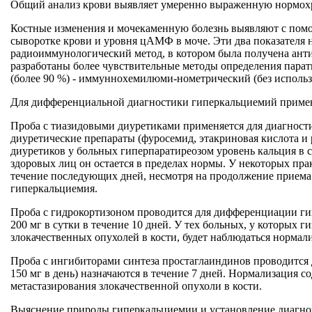
Общий анализ крови выявляет умеренно выраженную нормо
Костные изменения и мочекаменную болезнь выявляют с помо
сыворотке крови и уровня цАМФ в моче. Эти два показателя 
радиоиммунологический метод, в котором была получена ант
разработаны более чувствительные методы определения пар
(более 90 %) - иммуннохемилюми-нометрический (без использ
Для дифференциальной диагностики гиперкальциемий примен
Проба с тиазидовыми диуретиками применяется для диагностик
диуретические препараты (фуросемид, этакриновая кислота и р
диуретиков у больных гиперпаратиреозом уровень кальция в сы
здоровых лиц он остается в пределах нормы. У некоторых пр
течение последующих дней, несмотря на продолжение приема д
гиперкальциемия.
Проба с гидрокортизоном проводится для дифференциации гип
200 мг в сутки в течение 10 дней. У тех больных, у которых
злокачественных опухолей в кости, будет наблюдаться нормал
Проба с ингибиторами синтеза простаглаиндинов проводится 
150 мг в день) назначаются в течение 7 дней. Нормализация 
метастазирования злокачественной опухоли в кости.
Выяснение природы гиперкальциемии и установление диагноз