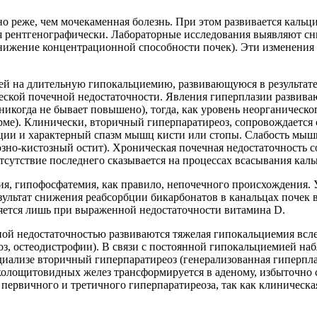
о реже, чем мочекаменная болезнь. При этом развивается кальц
ся рентгенографически. Лабораторные исследования выявляют 
 снижение концентрационной способности почек). Эти изменен
ей на длительную гипокальциемию, развивающуюся в результат
еской почечной недостаточности. Явления гиперплазии развива
 никогда не бывает повышено), тогда, как уровень неорганичес
рме). Клинически, вторичный гиперпаратиреоз, сопровождается
ции и характерный спазм мышц кисти или стопы. Слабость мышц
озно-кистозный остит). Хроническая почечная недостаточность 
сутствие последнего сказывается на процессах всасывания каль
ия, гипофосфатемия, как правило, непочечного происхождения.
езультат снижения реабсорбции бикарбонатов в канальцах почек
яется лишь при выраженной недостаточности витамина D.
ой недостаточностью развиваются тяжелая гипокальциемия всле
роз, остеодистрофии). В связи с постоянной гипокальциемией н
диализе вторичный гиперпаратиреоз (генерализованная гиперпл
околощитовидных желез трансформируется в аденому, избыточно
ервичного и третичного гиперпаратиреоза, так как клиническа