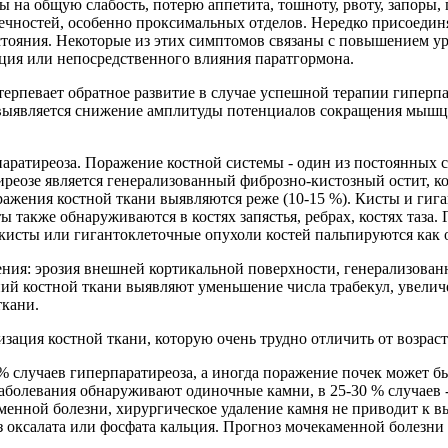
на общую слабость, потерю аппетита, тошноту, рвоту, запоры, 
нечностей, особенно проксимальных отделов. Нередко присоеди
стояния. Некоторые из этих симптомов связаны с повышением ур
ьция или непосредственного влияния паратгормона.
ерпевает обратное развитие в случае успешной терапии гиперп
ыявляется снижение амплитуды потенциалов сокращения мышцы. 
аратиреоза. Поражение костной системы - один из постоянных с
реозе является генерализованный фиброзно-кистозный остит, ко
оражения костной ткани выявляются реже (10-15 %). Кисты и гиг
ы также обнаруживаются в костях запястья, ребрах, костях таза
 кисты или гигантоклеточные опухоли костей пальпируются как
ния: эрозия внешней кортикальной поверхности, генерализован
ий костной ткани выявляют уменьшение числа трабекул, увелич
ткани.
ация костной ткани, которую очень трудно отличить от возраст
 % случаев гиперпаратиреоза, а иногда поражение почек может 
заболевания обнаруживают одиночные камни, в 25-30 % случаев -
аменной болезни, хирургическое удаление камня не приводит к в
з оксалата или фосфата кальция. Прогноз мочекаменной болезн