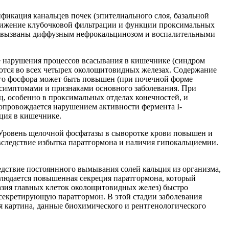
ификация канальцев почек (эпителиального слоя, базальной
снижение клубочковой фильтрации и функции проксимальных
ия вызваны диффузным нефрокальцинозом и воспалительными
е нарушения процессов всасывания в кишечнике (синдром
ются во всех четырех околощитовидных железах. Содержание
кого фосфора может быть повышен (при почечной форме
 симптомами и признаками основного заболевания. При
, особенно в проксимальных отделах конечностей, и
сопровождается нарушением активности фермента I-
ция в кишечнике.
 Уровень щелочной фосфатазы в сыворотке крови повышен и
 вследствие избытка паратгормона и наличия гипокальциемии.
дствие постояннного вымывания солей кальция из организма,
аблюдается повышенная секреция паратгормона, который
азия главных клеток околощитовидных желез) быстро
 секретирующую паратгормон. В этой стадии заболевания
я картина, данные биохимического и рентгенологического