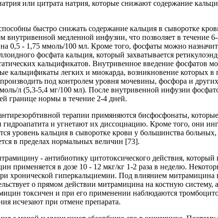
атрия или цитрата натрия, которые снижают содержание кальция
собны быстро снижать содержание кальция в сыворотке крови 
м внутривенной медленной инфузии, что позволяет в течение 6-8
 0,5 - 1,75 ммоль/100 мл. Кроме того, фосфаты можно назначить 
лоидного фосфата кальция, который захватывается ретикулоэнд
статических кальцификатов. Внутривенное введение фосфатов м
ые кальцификаты легких и миокарда, возникновение которых в 
производить под контролем уровня мочевины, фосфора и других
моль/л (5,3-5,4 мг/100 мл). После внутривенной инфузии фосфат
ей границе нормы в течение 2-4 дней.
е антирезорбтивной терапии примяняются бисфосфонаты, которы
и гидроапатита и угнетают их диссоциацию. Кроме того, они ин
ется уровень кальция в сыворотке крови у большинства больны
тся в пределах нормальных величин [73].
трамицину - антибиотику цитотоксического действия, который 
ин применяется в дозе 10 - 12 мкг/кг 1-2 раза в неделю. Неко
 при хронической гиперкальциемии. Под влиянием митрамицина 
льствует о прямом действии митрамицина на костную систему, а
мицин токсичен и при его применении наблюдаются тромбоцитоп
ия исчезают при отмене препарата.