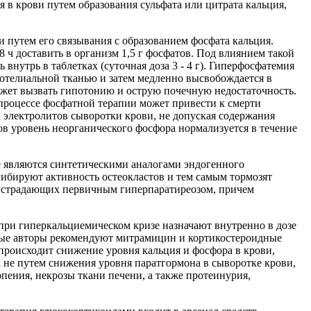
 в крови путем образования сульфата или цитрата кальция,
путем его связывания с образованием фосфата кальция.
 ч доставить в организм 1,5 г фосфатов. Под влиянием такой
внутрь в таблетках (суточная доза 3 - 4 г). Гиперфосфатемия
отелиальной тканью и затем медленно высвобождается в
ожет вызвать гипотонию и острую почечную недостаточность.
процессе фосфатной терапии может привести к смерти
 электролитов сыворотки крови, не допуская содержания
ов уровень неорганического фосфора нормализуется в течение
е являются синтетическими аналогами эндогенного
гибируют активность остеокластов и тем самым тормозят
х, страдающих первичным гиперпаратиреозом, причем
при гиперкальциемическом кризе назначают внутренно в дозе
торые авторы рекомендуют митрамицин и кортикостероидные
происходит снижение уровня кальция и фосфора в крови,
 не путем снижения уровня паратгормона в сыворотке крови,
ения, некрозы ткани печени, а также протеинурия,