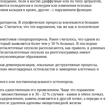
похудание, боли в костях (диффузные или по типу артралгий,
няются полидипсия и полиурия или изменения психики:
овня кальция в крови, другие - с нарушением функции
аратиреоза. В атрофические процессы вовлекаются большие
Считается, что эти нарушения, так же как и психические
имптомов гиперпаратиреоза. Ранее считалось, что одним из
торый выявляется более чем у 50 % больных. В последние
антоклеточные опухоли располагаются, как правило, в длинных
. Гигантоклеточные опухоли на рентгенограммах имеют
 опухолевидные образования.
ная деминерализация, локальные деструктивные процессы,
ение многоядерных остеокластов и замещение клеточных и
ного или постменопаузального остеопороза.
быть единственным его проявлением. Чаще это поражение
 множественные и в 30 - 32 % случаев - камни в обеих почках.
ыздоровлению, камень появляется в другой почке, а нередко и в
и после удаления аденомы окощитовидной железы