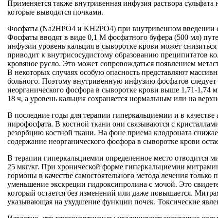
Применяется также внутривенная инфузия раствора сульфата н
которые выводятся почками.
Фосфаты (Na2HPO4 и KH2PO4) при внутривенном введении спо
Фосфаты вводят в виде 0,1 М фосфатного буфера (500 мл) путе
инфузии уровень кальция в сыворотке крови может снизиться на
приводит к внутрисосудистому образованию преципитатов кол
кровяное русло. Это может сопровождаться появлением мета
В некоторых случаях особую опасность представляют массивн
больного. Поэтому внутривенную инфузию фосфатов следует 
неорганического фосфора в сыворотке крови выше 1,71-1,74 м
18 ч, а уровень кальция сохраняется нормальным или на верхн
В последние годы для терапии гиперкальциемии и в качеств
пирофосфата. В костной ткани они связываются с кристаллам
резорбцию костной ткани. На фоне приема клодроната снижа
содержание неорганического фосфора в сыворотке крови остае
В терапии гиперкальциемии определенное место отводится ми
25 мкг/кг. При хронической форме гиперкальциемии митрамиц
гормоны в качестве самостоятельного метода лечения только
уменьшение экскреции гидроксипролина с мочой. Это свидете
который остается без изменений или даже повышается. Митра
указывающая на ухудшение функции почек. Токсические явлен