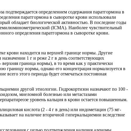
за подтверждается определением содержания паратгормона в
ределения паратгормона в сыворотке крови использовали
орый обладает биологической активностью. В последние годы
охемилюминометрический (ICMA). Наиболее чувствительный
инного определения паратгормона в сыворотке крови.
тке крови находится на верхней границе нормы. Другие
 назначении 1 г и реже 2 г в день соответствующих
 верхняя граница нормы), в то время как у практически
юю границу нормы, однако его концентрация нормализуется в
е всего этого периода будет отмечаться постоянная
ьциемии другой этиологии. Гидрокортизон назначают по 100 -
ркоидозом, миеломной болезнью или метастазами
перпаратиреозе уровень кальция в крови остается повышенным.
циловая кислота (2 - 4 г в день) или индометацин (75 мг-
 указывает на наличие вторичной гиперкальциемии вследствие
исследования с целью подтверждения наличия аденомы