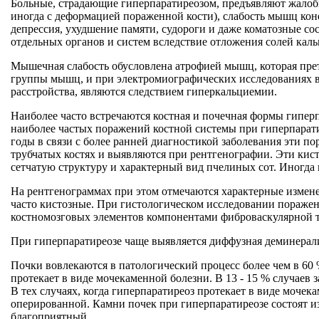
Больные, страдающие гиперпаратиреозом, предъявляют жалобы 
иногда с деформацией пораженной кости), слабость мышц ко
депрессия, ухудшение памяти, судороги и даже коматозные со
отдельных органов и систем вследствие отложения солей кал
Мышечная слабость обусловлена атрофией мышц, которая прет
группы мышц, и при электромиографических исследованиях в
расстройства, являются следствием гиперкальциемии.
Наиболее часто встречаются костная и почечная формы гиперп
наиболее частых поражений костной системы при гиперпарати
годы в связи с более ранней диагностикой заболевания эти п
трубчатых костях и выявляются при рентгенографии. Эти кист
сетчатую структуру и характерный вид пчелиных сот. Иногда
На рентгенограммах при этом отмечаются характерные измене
часто кистозные. При гистологическом исследовании поражен
костномозговых элементов компонентами фиброваскулярной 
При гиперпаратиреозе чаще выявляется диффузная деминерализ
Почки вовлекаются в патологический процесс более чем в 60
протекает в виде мочекаменной болезни. В 13 - 15 % случаев 
В тех случаях, когда гиперпаратиреоз протекает в виде мочек
оперированной. Камни почек при гиперпаратиреозе состоят и
благоприятный.