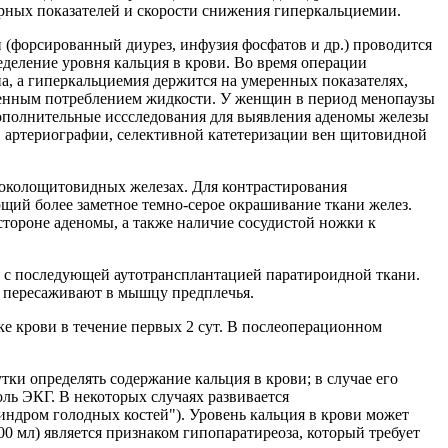
орных показателей и скорости снижения гиперкальциемии.
 (форсированный диурез, инфузия фосфатов и др.) проводится
еделение уровня кальция в крови. Во время операции
а, а гиперкальциемия держится на умеренных показателях,
енным потреблением жидкости. У женщин в период менопаузы
дополнительные иссследования для выявления аденомы железы
, артериографии, селективной катетеризации вен щитовидной
 околощитовидных железах. Для контрастирования
ий более заметное темно-серое окрашивание ткани желез.
тороне аденомы, а также наличие сосудистой ножки к
ы с последующей аутотрансплантацией паратироидной ткани.
ы пересаживают в мышцу предплечья.
е крови в течение первых 2 сут. В послеоперационном
тки определять содержание кальция в крови; в случае его
оль ЭКГ. В некоторых случаях развивается
синдром голодных костей"). Уровень кальция в крови может
100 мл) является признаком гипопаратиреоза, который требует