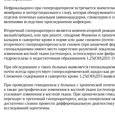
Нефрокальциноз при гиперпаратиреозе встречается значительн
мембраны и интерстициального слоя), которая обнаруживает
отделов почечных канальцев (аминоацидурия, глюкозурия и
явлениями вследствие присоединения инфекции.
Вторичный гиперпаратиреоз является компенсаторной реакци
мальабсорбции), или при рахите, синдроме Фанкони и хронич
кальция в сыворотке крови в норме или даже снижено (почти
вторичного гиперпаратиреоза) или снижен (при кишечной фо
гипокальциемии имеют место парестезии различной локализа
изменения костной ткани (остеопороз, остеосклероз или фибр
гидроксилазы и недостаточным образованием 1,25(ОН)2D3. От
При обследовании у таких больных выявляется гипокальцием
почти всегда присутствует гиперхлоремический ацидоз как р
Снижение содержания в сыворотке крови 1,25(ОН)2D3 выявл
При проведении гемодиализа у больных с хронической почечн
а также дистрофические изменения в костной ткани (остеопо
усиливает изменения в костной ткани. При хроническом гемо
переходит в третичный гиперпаратиреоз, когда гиперплазия 
достаточно сложно провести дифференциальную диагностику п
исследований идентичны.