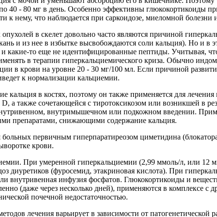
ия с мочой и уменьшают абсорбцию его в кишечнике. Поэтому т
 40 - 80 мг в день. Особенно эффективны глюкокортикоиды при
 к нему, что наблюдается при саркоидозе, миеломной болезни
 опухолей в скелет довольно часто являются причиной гиперка
кань и из нее в избытке высвобождаются соли кальция). Но и в 
 и какие-то еще не идентифицированные пептиды. Учитывая, чт
именять в терапии гиперкальциемического криза. Обычно индом
ации в крови на уровне 20 - 30 мг/100 мл. Если причиной разв
иведет к нормализации кальциемии.
е кальция в костях, поэтому он также применяется для лечени
D, а также сочетающейся с тиротоксикозом или возникшей в ре
нутривенном, внутримышечном или подкожном введении. Примен
угими препаратами, снижающими содержание кальция.
 больных первичным гиперпаратиреозом циметидина (блокатора
ыворотке крови.
емии. При умеренной гиперкальциемии (2,99 ммоль/л, или 12 м
оз диуретиков (фуросемид, этакриновая кислота). При гиперкал
и внутривенная инфузия фосфатов. Глюкокортикоиды и веществ
ленно (даже через несколько дней), применяются в комплексе с
нической почечной недостаточностью.
етодов лечения варьирует в зависимости от патогенетической 