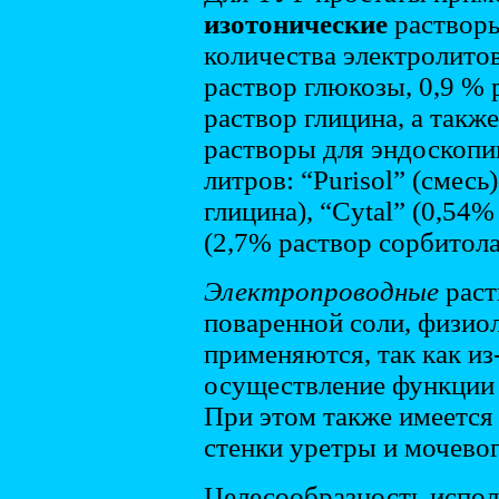
изотонические
растворы
количества электролитов
раствор глюкозы, 0,9 % 
раствор глицина, а так
растворы для эндоскопии 
литров: “Purisol” (смесь)
глицина), “Cytal” (0,54%
(2,7% раствор сорбитола
Электропроводные
раст
поваренной соли, физио
применяются, так как из
осуществление функции 
При этом также имеется
стенки уретры и мочевог
Целесообразность испол