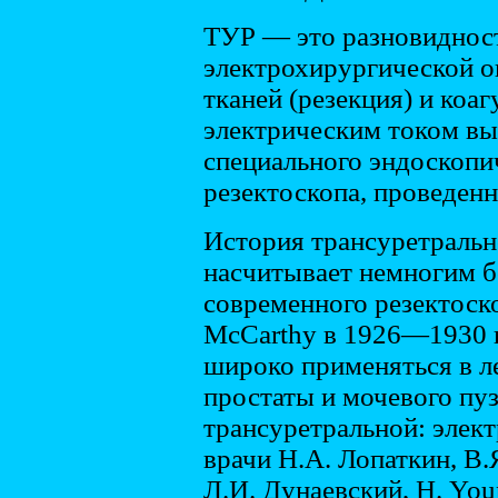
ТУР — это разновиднос
электрохирургической о
тканей (резекция) и коа
электрическим током в
специального эндоскопи
резектоскопа, проведенн
История трансуретральн
насчитывает немногим б
современного резектоско
McCarthy в 1926—1930 гг
широко применяться в л
простаты и мочевого пуз
трансуретральной: элек
врачи Н.А. Лопаткин, В.
Л.И. Дунаевский, Н. Young