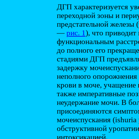
ДГП характеризуется ув
переходной зоны и пери
предстательной железы (
—
рис. 1
), что приводит
функциональным расстро
до полного его прекращ
стадиями ДГП предъявля
задержку мочеиспускани
неполного опорожнения 
крови в моче, учащение 
также императивные по
неудержание мочи. В бо
присоединяются симпто
мочеиспускания (ishuria
обструктивной уропатии
интоксикацией.