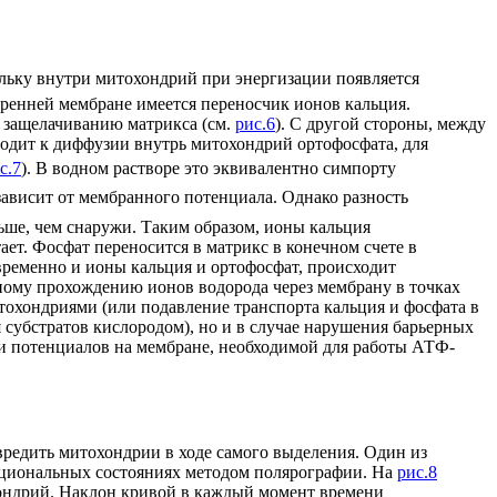
ольку внутри митохондрий при энергизации появляется
тренней мембране имеется переносчик ионов кальция.
е. защелачиванию матрикса (см.
рис.6
). С другой стороны, между
водит к диффузии внутрь митохондрий ортофосфата, для
с.7
). В водном растворе это эквивалентно симпорту
 зависит от мембранного потенциала. Однако разность
ьше, чем снаружи. Таким образом, ионы кальция
ет. Фосфат переносится в матрикс в конечном счете в
временно и ионы кальция и ортофосфат, происходит
дному прохождению ионов водорода через мембрану в точках
тохондриями (или подавление транспорта кальция и фосфата в
я субстратов кислородом), но и в случае нарушения барьерных
ти потенциалов на мембране, необходимой для работы АТФ-
вредить митохондрии в ходе самого выделения. Один из
кциональных состояниях методом полярографии. На
рис.8
хондрий. Наклон кривой в каждый момент времени