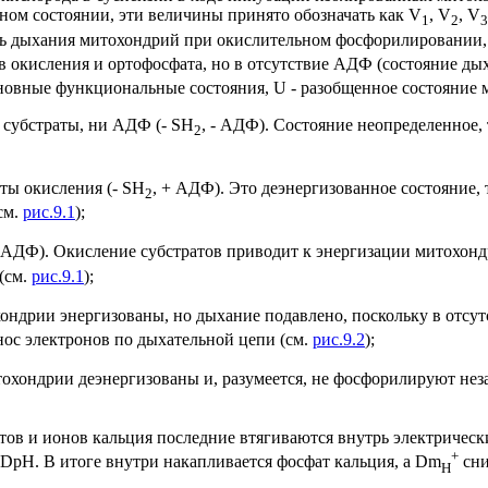
нном состоянии, эти величины принято обозначать как V
, V
, V
1
2
3
ть дыхания митохондрий при окислительном фосфорилировании, т
в окисления и ортофосфата, но в отсутствие АДФ (состояние ды
основные функциональные состояния, U - разобщенное состояние
и субстраты, ни АДФ (- SH
, - АДФ). Состояние неопределенное, 
2
ты окисления (- SH
, + АДФ). Это деэнергизованное состояние, т
2
см.
рис.9.1
);
+ АДФ). Окисление субстратов приводит к энергизации митохон
(см.
рис.9.1
);
хондрии энергизованы, но дыхание подавлено, поскольку в от
нос электронов по дыхательной цепи (см.
рис.9.2
);
тохондрии деэнергизованы и, разумеется, не фосфорилируют неза
ратов и ионов кальция последние втягиваются внутрь электриче
+
D
pH. В итоге внутри накапливается фосфат кальция, а
Dm
сни
H