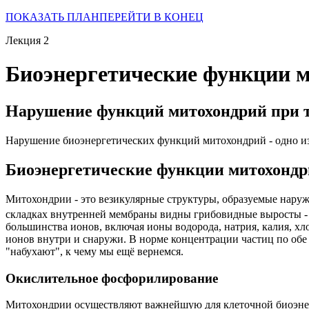
ПОКАЗАТЬ ПЛАН
ПЕРЕЙТИ В КОНЕЦ
Лекция 2
Биоэнергетические функции 
Нарушение функций митохондрий при 
Нарушение биоэнергетических функций митохондрий - одно из
Биоэнергетические функции митохонд
Митохондрии - это везикулярные структуры, образуемые нару
складках внутренней мембраны видны грибовидные выросты -
большинства ионов, включая ионы водорода, натрия, калия, хл
ионов внутри и снаружи. В норме концентрации частиц по об
"набухают", к чему мы ещё вернемся.
Окислительное фосфорилирование
Митохондрии осуществляют важнейшую для клеточной биоэнер