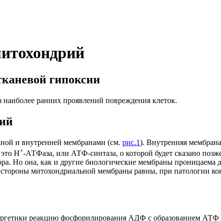
митохондрий
тканевой гипоксии
 наиболее ранних проявлений повреждения клеток.
рий
жной и внутренней мембранами (см.
рис.1
). Внутренняя мембран
+
 это H
-АТФаза, или АТФ-синтаза, о которой будет сказано поз
ора. Но она, как и другие биологические мембраны проницаема 
е стороны митохондриальной мембраны равны, при патологии к
гетики реакцию фосфорилирования АДФ с образованием АТФ за