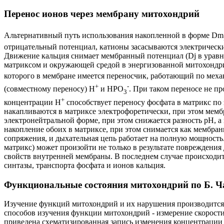
Перенос ионов через мембрану митохондрий
Альтернативный путь использования накопленной в форме
Dm
отрицательный потенциал, катионы засасываются электрически
Движение кальция снимает мембранный потенциал (
Dj
в уравн
матриксом и окружающей средой в энергизованной митохондрии
которого в мембране имеется переносчик, работающий по мех
+
-
(совместному переносу) H
и HPO
. При таком переносе не пр
3
+
концентрации H
способствует переносу фосфата в матрикс по
накапливаются в матриксе электрофоретически, при этом мембр
электронейтральной форме, при этом снижается разность pH, а
накопление обоих в матриксе, при этом снимается как мембра
сопряжения, и дыхательная цепь работает на полную мощность
матрикс) может произойти не только в результате повреждения
свойств внутренней мембраны. В последнем случае происходи
синтазы, транспорта фосфата и ионов кальция.
Функциональные состояния митохондрий по Б. Ч
Изучение функций митохондрий и их нарушения производится п
способов изучения функции митохондрий - измерение скорост
приведена схематизированная запись изменения концентрации