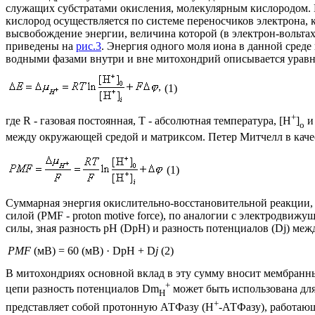
служащих субстратами окисления, молекулярным кислородом. К
кислород осуществляется по системе переносчиков электрона, 
высвобождение энергии, величина которой (в электрон-вольта
приведены на
рис.3
. Энергия одного моля иона в данной сред
водными фазами внутри и вне митохондрий описывается урав
(1)
+
где R - газовая постоянная, T - абсолютная температура, [H
]
и
o
между окружающей средой и матриксом. Петер Митчелл в качест
(1)
Суммарная энергия окислительно-восстановительной реакции,
силой (PMF - proton motive force), по аналогии с электродви
силы, зная разность pH (
D
pH) и разность потенциалов (
Dj
) меж
PMF
(мВ) = 60 (мВ) ·
D
pH +
D
j
(2)
В митохондриях основной вклад в эту сумму вносит мембранны
+
цепи разность потенциалов
Dm
может быть использована для
H
+
представляет собой протонную АТФазу (H
-АТФазу), работающ