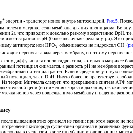
+
энергии - транспорт ионов внутрь митохондрий.
Рис.5
. Поск
H
м полем в матрикс, если мембрана для них проницаема. Во вну
ении 2), что приводит к довольно резкому возрастанию
D
pH, т.
 имеется разность pH (более щелочная среда внутри). Это при
-
-
анизму антипорта: ион HPO
обменивается на гидроксил OH
(
ри
3
оисходит переноса заряда через мембрану, и поэтому перенос не
 закону диффузии для ионов гидроксила, которых в матриксе бол
анный потенциал снимается, а разность pH на мембране возраста
 мембранный потенциал растет. Если в среде присутствуют одно
нный потенциал, так и
D
pH. Ничто более не препятствует свобо
. Из теории Митчелла следует, что прекращение синтеза АТФ ми
 дыхательной цепи (и снижения скорости дыхания, т.е. окислени
т утечка ионов через поврежденную мембрану и падение разнос
ансу
осле выделения этих органелл из ткани; при этом важно не по
и потребления кислорода суспензией органелл в различных фун
 кислорода в суспензии в ходе инкубации изолированных мито