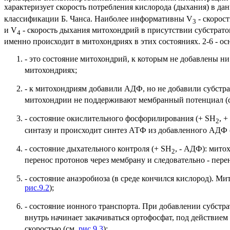
характеризует скорость потребления кислорода (дыхания) в да
классификации Б. Чанса. Наиболее информативны V
- скорос
3
и V
- скорость дыхания митохондрий в присутствии субстрато
4
именно происходит в митохондриях в этих состояниях. 2-6 - 
- это состояние митохондрий, к которым не добавлены н
митохондриях;
- к митохондриям добавили АДФ, но не добавили субстра
митохондрии не поддерживают мембранный потенциал (
- состояние окислительного фосфорилирования (+ SH
, 
2
синтазу и происходит синтез АТФ из добавленного АДФ 
- состояние дыхательного контроля (+ SH
, - АДФ): мито
2
перенос протонов через мембрану и следовательно - пере
- состояние анаэробиоза (в среде кончился кислород). Ми
рис.9.2
);
- состояние ионного транспорта. При добавлении субст
внутрь начинает закачиваться ортофосфат, под действием
скоростью (см.
рис.9.3
);