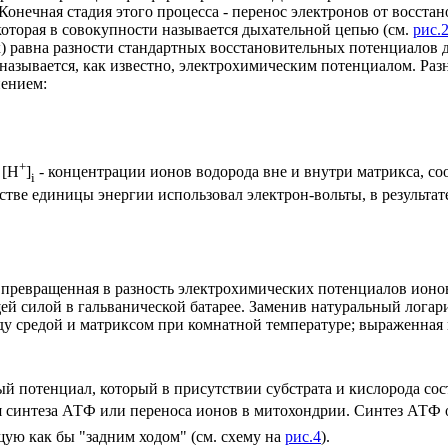
онечная стадия этого процесса - перенос электронов от восст
которая в совокупности называется дыхательной цепью (см.
рис.
х) равна разности стандартных восстановительных потенциалов 
е называется, как известно, электрохимическим потенциалом. Р
нением:
+
 [H
]
- концентрации ионов водорода вне и внутри матрикса, соо
i
ве единицы энергии использовал электрон-вольты, в результате
 превращенная в разность электрохимических потенциалов ионо
жущей силой в гальванической батарее. Заменив натуральный ло
ду средой и матриксом при комнатной температуре; выраженная в
й потенциал, который в присутствии субстрата и кислорода сос
 синтеза АТФ или переноса ионов в митохондрии. Синтез АТФ о
ую как бы "задним ходом" (см. схему на
рис.4
).