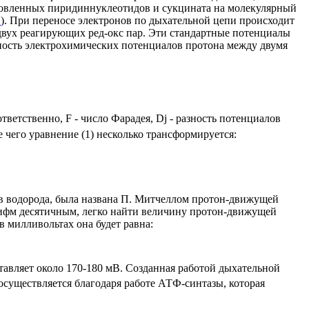
ановленных пиридиннуклеотидов и сукцината на молекулярный
2
). При переносе электронов по дыхательной цепи происходит
двух реагирующих ред-окс пар. Эти стандартные потенциалы
азность электрохимических потенциалов протона между двумя
тветственно, F - число Фарадея,
Dj
- разность потенциалов
 чего уравнение (1) несколько трансформируется:
в водорода, была названа П. Митчеллом протон-движущей
гарифм десятичным, легко найти величину протон-движущей
 милливольтах она будет равна:
тавляет около 170-180 мВ. Созданная работой дыхательной
существляется благодаря работе АТФ-синтазы, которая