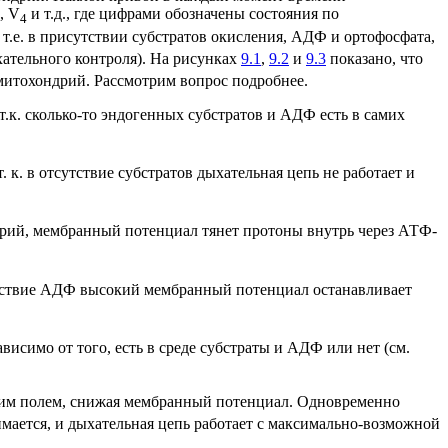
, V
и т.д., где цифрами обозначены состояния по
4
.е. в присутствии субстратов окисления, АДФ и ортофосфата,
хательного контроля). На рисунках
9.1
,
9.2
и
9.3
показано, что
 митохондрий. Рассмотрим вопрос подробнее.
т.к. сколько-то эндогенных субстратов и АДФ есть в самих
. к. в отсутствие субстратов дыхательная цепь не работает и
дрий, мембранный потенциал тянет протоны внутрь через АТФ-
сутствие АДФ высокий мембранный потенциал останавливает
висимо от того, есть в среде субстраты и АДФ или нет (см.
ским полем, снижая мембранный потенциал. Одновременно
мается, и дыхательная цепь работает с максимально-возможной