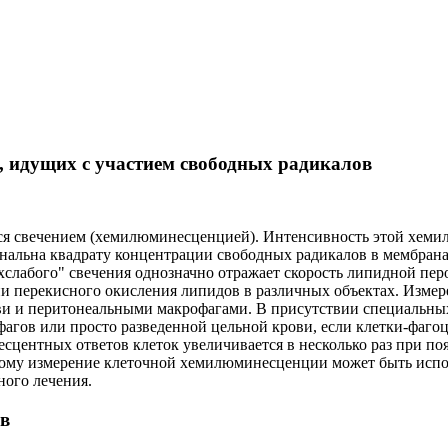
, идущих с участием свободных радикалов
тся свечением (хемилюминесценцией). Интенсивность этой хеми
нальна квадрату концентрации свободных радикалов в мембрана
хслабого" свечения однозначно отражает скорость липидной пер
и перекисного окисления липидов в различных объектах. Изме
ви и перитонеальными макрофагами. В присутствии специальны
гов или просто разведенной цельной крови, если клетки-фаго
центных ответов клеток увеличивается в несколько раз при поя
этому измерение клеточной хемилюминесценции может быть испол
ного лечения.
ов