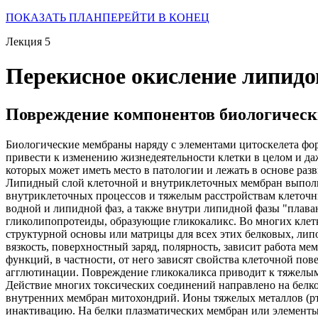
ПОКАЗАТЬ ПЛАН
ПЕРЕЙТИ В КОНЕЦ
Лекция 5
Перекисное окисление липидо
Повреждение компонентов биологическ
Биологические мембраны наряду с элементами цитоскелета фо
привести к изменению жизнедеятельности клетки в целом и да
которых может иметь место в патологии и лежать в основе ра
Липидный слой клеточной и внутриклеточных мембран выполн
внутриклеточных процессов и тяжелым расстройствам клеточн
водной и липидной фаз, а также внутри липидной фазы "плав
гликолипопротеиды, образующие гликокаликс. Во многих клетк
структурной основы или матрицы для всех этих белковых, ли
вязкость, поверхностный заряд, полярность, зависит работа 
функций, в частности, от него зависят свойства клеточной пов
агглютинации. Повреждение гликокаликса приводит к тяжелым
Действие многих токсических соединений направлено на белк
внутренних мембран митохондрий. Ионы тяжелых металлов (рту
инактивацию. На белки плазматических мембран или элементы