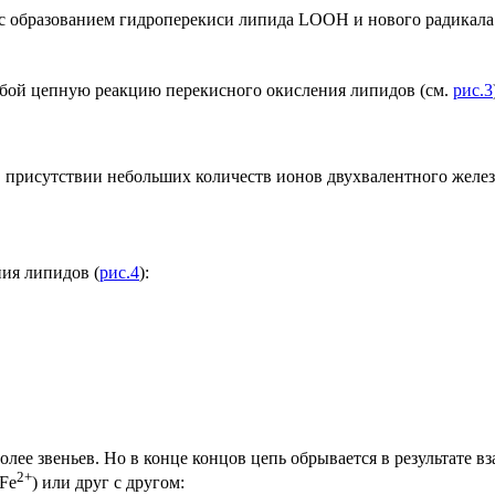
с образованием гидроперекиси липида LOOH и нового радикала 
собой цепную реакцию перекисного окисления липидов (см.
рис.3
присутствии небольших количеств ионов двухвалентного железа.
ия липидов (
рис.4
):
олее звеньев. Но в конце концов цепь обрывается в результате 
2+
Fe
) или друг с другом: