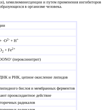
ки), хемилюминесценции и путем применения ингибиторов
образующихся в организме человека.
ции
2-
+
+ ·O
+ H
2+
O
+ Fe
2
-
OONO
(пероксинитрит)
ДНК и РНК, цепное окисление липидов
липидного бислоя и мембранных ферментов
ают прооксидантное действие
вторичных радикалов
вторичных радикалов