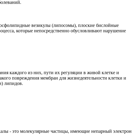
болеваний.
фосфолипидные везикулы (липосомы), плоские бислойные
роцесса, которые непосредственно обусловливают нарушение
ания каждого из них, пути их регуляции в живой клетке и
такого повреждения мембран для жизнедеятельности клетки и
и) липидов.
калы - это молекулярные частицы, имеющие непарный электрон