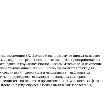
люминесценции (ХЛ) очень мала, поэтому ее иногда называют
х, а скорость перекисного окисления прямо пропорциональна
оксидации в изучаемом биологическом материале, и измерение
рение хемилюминесценции широко применяется также для
х соединений – люминола и люцигенина – наблюдается
циты продуцируют гипохлорит и радикалы кислорода
влении очагов некроза в организме, например, после инфаркта
ьзовано в ряде случаев с целью выявления заболевания,