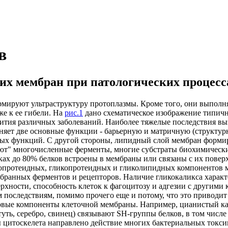
в
их мембран при патологических процесс
рмируют ультраструктуру протоплазмы. Кроме того, они выпол
же к ее гибели. На
рис.1
дано схематическое изображение типичн
звития различных заболеваний. Наиболее тяжелые последствия в
яет две основные функции - барьерную и матричную (структур
ых функций. С другой стороны, липидный слой мембран формиру
ают" многочисленные ферменты, многие субстраты биохимически
ах до 80% белков встроены в мембраны или связаны с их повер
попротеидных, гликопротеидных и гликолипидных компонентов м
мембранных ферментов и рецепторов. Наличие гликокаликса хара
ерхности, способность клеток к фагоцитозу и адгезии с другими
 последствиям, помимо прочего еще и потому, что это приводи
овые компоненты клеточной мембраны. Например, цианистый кал
ть, серебро, свинец) связывают SH-группы белков, в том числ
 цитоскелета направлено действие многих бактериальных токси