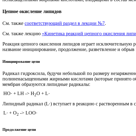
Цепное окисление липидов
См. также
соответствующий раздел в лекции №7
.
См. также лекцию
«Кинетика реакций цепного окисления лип
Реакция цепного окисления липидов играет исключительную рол
название инициирование, продолжение, разветвление и обрыв 
Инициирование цепи
Радикал гидроксила, будучи небольшой по размеру незаряженн
полиненасыщенными жирными кислотами (которые принято обоз
мембран образуются липидные радикалы:
HO· + LH
->
H
O + L·
2
Липидный радикал (L·) вступает в реакцию с растворенным в 
L· + O
->
LOO·
2
Продолжение цепи