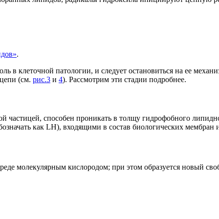
идов»
.
ь в клеточной патологии, и следует остановиться на ее механиз
цепи (см.
рис.3
и
4
). Рассмотрим эти стадии подробнее.
ой частицей, способен проникать в толщу гидрофобного липидно
начать как LH), входящими в состав биологических мембран и
среде молекулярным кислородом; при этом образуется новый сво