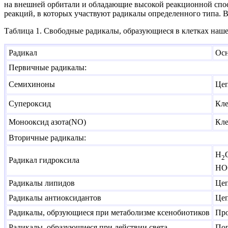
на внешней орбитали и обладающие высокой реакционной спо
реакций, в которых участвуют радикалы определенного типа. 
Таблица 1. Свободные радикалы, образующиеся в клетках наше
Радикал
Осн
Первичные радикалы:
Семихиноны
Цеп
Супероксид
Кле
Монооксид азота(NO)
Кле
Вторичные радикалы:
H
2
Радикал гидроксила
HOC
Радикалы липидов
Цеп
Радикалы антиоксидантов
Цеп
Радикалы, обрзующиеся при метаболизме ксенобиотиков
Про
Радикалы, образующиеся при действии света
Пог