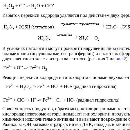
-
-
H
O
+ Cl
->
H
O + ClO
2
2
2
Избыток перекиси водорода удаляется под действием двух ферм
В условиях патологии могут произойти нарушения либо систе
плазме крови (церулоплазмин и трансферрин) и в клетках (фер
двухвалентного железа из трехвалентного (реакция 7 на
рис.2
):
3+
•-
2+
Fe
+ O
->
Fe
+ O
2
Реакция перекиси водорода и гипохлорита с ионами двухвалент
2+
3+
-
Fe
+ H
O
->
Fe
+ HO
+ HO· (радикал гидроксила)
2
2
2+
-
+
3+
-
Fe
+ ClO
+ H
->
Fe
+ Cl
+ HO· (радикал гидроксила)
Совокупность продуктов, образуемых активированными клетка
кислорода; некоторые авторы называют гипохлорит и продукт
химически исключительно активны и вызывают повреждение бе
Радикалы ·OH вызывают разрыв нитей ДНК, обладая, в зависим
ненасыщенными жирными кислотами, входящими в состав мемб