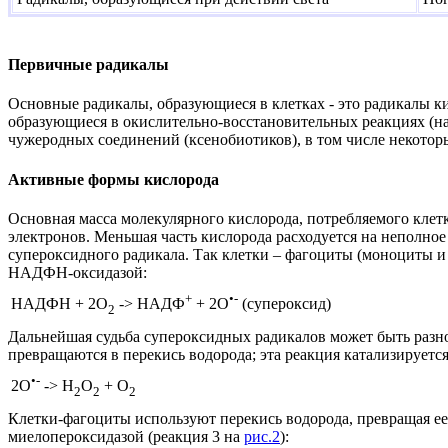
Первичные радикалы
Основные радикалы, образующиеся в клетках - это радикалы к
образующиеся в окислительно-восстановительных реакциях (на
чужеродных соединений (ксенобиотиков), в том числе некоторы
Активные формы кислорода
Основная масса молекулярного кислорода, потребляемого клетк
электронов. Меньшая часть кислорода расходуется на неполное
супероксидного радикала. Так клетки – фагоциты (моноциты 
НАДФН-оксидазой:
+
•-
НАДФН + 2O
->
НАДФ
+ 2O
(супероксид)
2
Дальнейшая судьба супероксидных радикалов может быть разно
превращаются в перекись водорода; эта реакция катализирует
•-
2O
->
H
O
+ O
2
2
2
Клетки-фагоциты используют перекись водорода, превращая ее
миелопероксидазой (реакция 3 на
рис.2
):