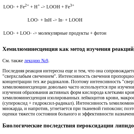
2+
+
3+
LOO· + Fe
+ H
->
LOOH + Fe
LOO· + InH
->
In· + LOOH
LOO· + LOO·
->
молекулярные продукты + фотон
Хемилюминесценция как метод изучения реакций
См. также
лекцию №9
.
Последняя реакция интересна еще и тем, что она сопровождае
"сверхслабым свечением". Интенсивность свечения пропорцио
концентрации тех же радикалов. Поэтому интенсивность "свер
хемилюминесценции довольно часто используется при изучени
изучения образования активных форм кислорода клетками кро
хемилюминесценция изолированных лейкоцитов крови, макрофа
(супероксид + гидроксил-радикал). Интенсивность хемилюминес
миокарда, и напротив, угнетается при тканевой гипоксии; по
оценки тяжести состояния больного и эффективности назначен
Биологические последствия пероксидации липид