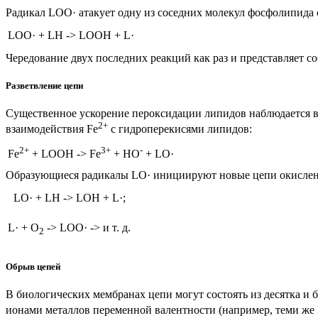
Радикал LOO· атакует одну из соседних молекул фосфолипида 
LOO· + LH
->
LOOH + L·
Чередование двух последних реакций как раз и представляет 
Разветвление цепи
Существенное ускорение пероксидации липидов наблюдается в 
2+
взаимодействия Fe
c гидроперекисями липидов:
2+
3+
-
Fe
+ LOOH
->
Fe
+ HO
+ LO·
Образующиеся радикалы LO· инициируют новые цепи окислен
LO· + LH
->
LOH + L·;
L· + O
->
LOO·
->
и т. д.
2
Обрыв цепей
В биологических мембранах цепи могут состоять из десятка и б
ионами металлов переменной валентности (например, теми же 