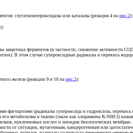
ентов: глутатионпероксидазы или каталазы (реакция 4 на
рис.2
):
мы защитных ферментов (в частности, снижение активности СОД
ритин). В этом случае супероксидные радикалы и перекись водо
ного железа (реакции 9 и 10 на
рис.2
):
ми-фагоцитами (радикалы супероксида и гидроксила, перекись
ы его метаболизма в тканях (такие как хлорамины R-NHCl) наз
лков, нуклеиновых кислот и липидов биологических мембран. 
ости от ситуации, мутагенным, канцерогенным или цитостатиче
ранных липидов, радикалы гидроксила инициируют цепную реа