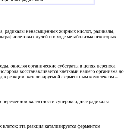
ота, радикалы ненасыщенных жирных кислот, радикалы,
льтрафиолетовых лучей и в ходе метаболизма некоторых
оды, окисляя органические субстраты в цепях переноса
кислорода восстанавливается клетками нашего организма до
ид в реакции, катализируемой ферментным комплексом –
ов переменной валентности супероксидные радикалы
 клеток; эта реакция катализируется ферментом