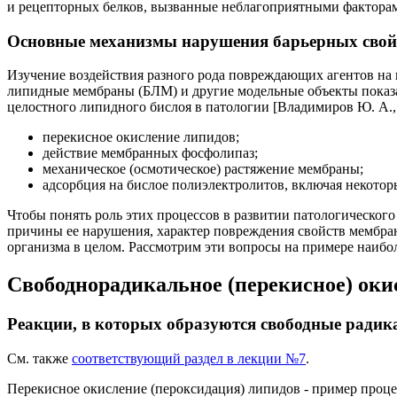
и рецепторных белков, вызванные неблагоприятными факторам
Основные механизмы нарушения барьерных свойс
Изучение воздействия разного рода повреждающих агентов на
липидные мембраны (БЛМ) и другие модельные объекты показал
целостного липидного бислоя в патологии [Владимиров Ю. А., 
перекисное окисление липидов;
действие мембранных фосфолипаз;
механическое (осмотическое) растяжение мембраны;
адсорбция на бислое полиэлектролитов, включая некотор
Чтобы понять роль этих процессов в развитии патологического
причины ее нарушения, характер повреждения свойств мембран
организма в целом. Рассмотрим эти вопросы на примере наибо
Свободнорадикальное (перекисное) оки
Реакции, в которых образуются свободные ради
См. также
соответствующий раздел в лекции №7
.
Перекисное окисление (пероксидация) липидов - пример проц