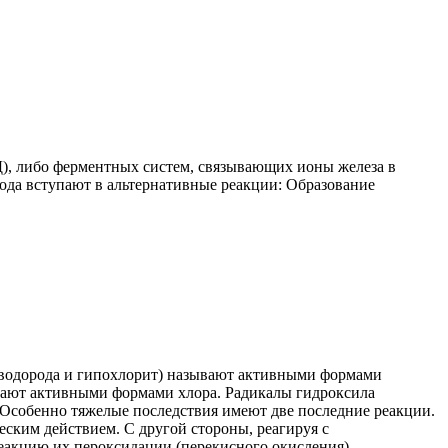
), либо ферментных систем, связывающих ионы железа в
рода вступают в альтернативные реакции: Образование
 водорода и гипохлорит) называют активными формами
ывают активными формами хлора. Радикалы гидроксила
Особенно тяжелые последствия имеют две последние реакции.
ским действием. С другой стороны, реагируя с
кцию их пероксидации (перекисного окисления).