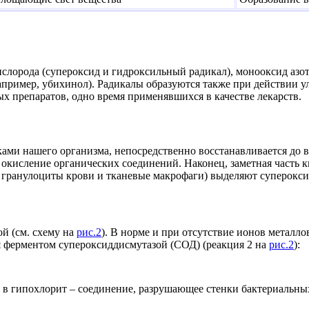
ислорода (супероксид и гидроксильный радикал), монооксид аз
пример, убихинол). Радикалы образуются также при действии у
х препаратов, одно время применявшихся в качестве лекарств.
ами нашего организма, непосредственно восстанавливается до в
 окисление органических соединений. Наконец, заметная часть 
и гранулоциты крови и тканевые макрофаги) выделяют суперокс
й (см. схему на
рис.2
). В норме и при отсутствие ионов металл
ся ферментом супероксиддисмутазой (СОД) (реакция 2 на
рис.2
):
 в гипохлорит – соединение, разрушающее стенки бактериальных