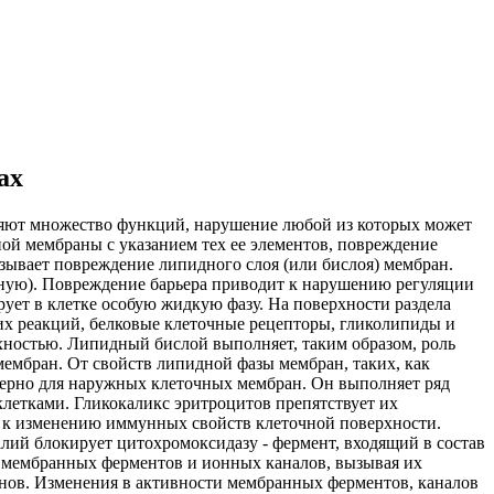
ах
няют множество функций, нарушение любой из которых может
ой мембраны с указанием тех ее элементов, повреждение
ызывает повреждение липидного слоя (или бислоя) мембран.
ную). Повреждение барьера приводит к нарушению регуляции
ет в клетке особую жидкую фазу. На поверхности раздела
х реакций, белковые клеточные рецепторы, гликолипиды и
хностью. Липидный бислой выполняет, таким образом, роль
ембран. От свойств липидной фазы мембран, таких, как
ктерно для наружных клеточных мембран. Он выполняет ряд
 клетками. Гликокаликс эритроцитов препятствует их
т к изменению иммунных свойств клеточной поверхности.
ий блокирует цитохромоксидазу - фермент, входящий в состав
е мембранных ферментов и ионных каналов, вызывая их
нов. Изменения в активности мембранных ферментов, каналов