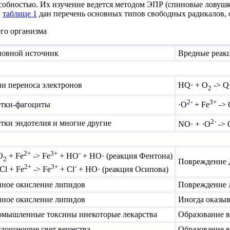
собностью. Их изучение ведется методом ЭПР (спиновые ловуш
В
таблице 1
дан перечень основных типов свободных радикалов, 
го организма
овной источник
Вредные реак
и переноса электронов
HQ· + O
->
Q
2
2-
3+
тки-фагоциты
·O
+ Fe
->
2-
тки эндотелия и многие другие
NO· + ·O
->
2+
3+
-
O
+ Fe
->
Fe
+ HO
+ HO· (реакция Фентона)
2
Повреждение 
2+
3+
-
l + Fe
->
Fe
+ Cl
+ HO· (реакция Осипова)
ное окисление липидов
Повреждение 
ное окисление липидов
Иногда оказыв
мышленные токсины инекоторые лекарства
Образование 
лощающие свет вещества
Образование 