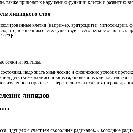
и, также приводят к нарушению функции клеток и развитию за
тв липидного слоя
 изолированные клетки (например, эритроциты), митохондрии, 
о, что, в конечном счете, существует всего четыре основных п
1973]:
ые белки и пептиды.
 состояния, надо знать химические и физические условия протек
 под действием данного процесса, биологические последствия 
лее изученного процесса – перекисного окисления (пероксидаци
сление липидов
калы
есса, идущего с участием свободных радикалов. Свободные ради