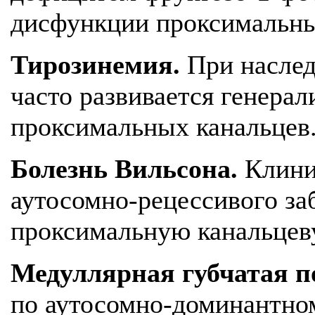
дисфункции проксимальны
Тирозинемия.
При наслед
часто развивается генера
проксимальных канальцев
Болезнь Вильсона.
Клинич
аутосомно-рецессивого за
проксимальную канальце
Медуллярная губчатая п
по аутосомно-доминантному