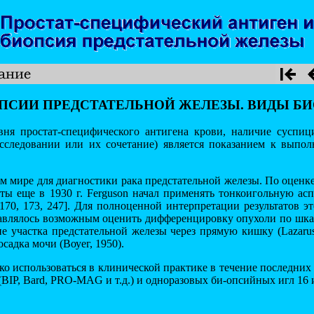
ОПСИИ ПРЕДСТАТЕЛЬНОЙ ЖЕЛЕЗЫ. ВИДЫ Б
ня простат-специфического антигена крови, наличие суспиц
исследовании или их сочетание) является показанием к вып
м мире для диагностики рака предстательной железы. По оценке 
таты еще в 1930 г. Ferguson начал применять тонкоигольную а
) [170, 173, 247]. Для полноценной интерпретации результатов
авлялось возможным оценить дифференцировку опухоли по шкал
ение участка предстательной железы через прямую кишку (Lazarus
адка мочи (Воуег, 1950).
о использоваться в клинической практике в течение последних
(BIP, Bard, PRO-MAG и т.д.) и одноразовых би-опсийных игл 16 