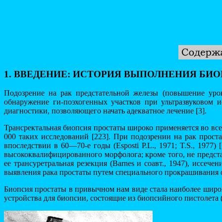
1. ВВЕДЕНИЕ: ИСТОРИЯ ВЫПОЛНЕНИЯ БИ
Подозрение на рак предстательной железы (повышение уров
обнаружение ги-поэхогенных участков при ультразвуковом 
диагностики, позволяющего начать адекватное лечение [3].
Трансректальная биопсия простаты широко применяется во все
000 таких исследований [223]. При подозрении на рак прос
впоследствии в 60—70-е годы (Esposti P.L., 1971; T.S., 1977
высококвалифицированного морфолога; кроме того, не предст
ее трансуретральная резекция (Barnes и соавт., 1947), иссеч
выявления рака простаты путем специального прокрашивания ос
Биопсия простаты в привычном нам виде стала наиболее широк
устройства для биопсии, состоящие из биопсийного пистолета 