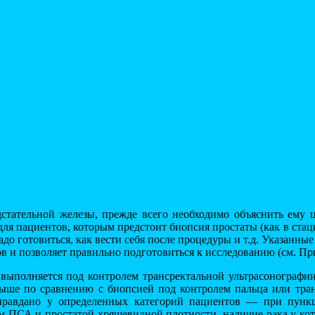
тательной железы, прежде всего необходимо объяснить ему ц
пациентов, которым предстоит биопсия простаты (как в стацион
адо готовиться, как вести себя после процедуры и т.д. Указанн
ов и позволяет правильно подготовиться к исследованию (см. Пр
выполняется под контролем трансректальной ультрасонографии
ыше по сравнению с биопсией под контролем пальца или транс
равдано у определенных категорий пациентов — при пункц
м ПСА и простатой хрящевидной плотности, наличие рака у кот