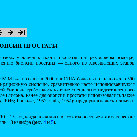
ИОПСИИ ПРОСТАТЫ
иозных участков в ткани простаты при ректальном осмотре,
олнению биопсии простаты — одного из завершающих этапов
M.M.Issa и соавт., в 2000 г. в США было выполнено около 500
спирационную биопсию, сравнительно часто использовавшуюся
 этой биопсии требовалось участие специально подготовленного
е Глисона. Ранее для биопсии простаты использовались также
, 1946; Poutasse, 1953; Culp, 1954); предпринимались попытки
 10—15 лет, когда появились высокоскоростные автоматические
или 18 калибра (рис.
4
и
5
).