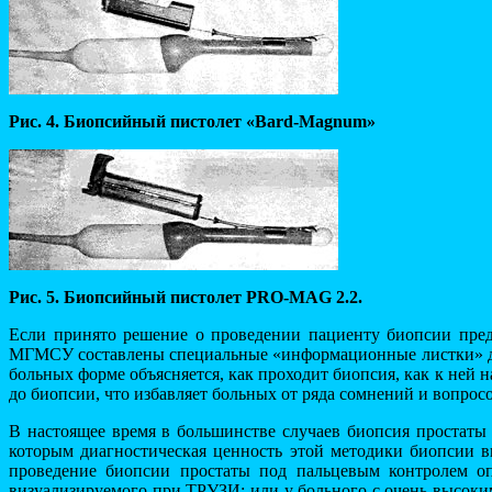
Рис. 4. Биопсийный пистолет «Bard-Magnum»
Рис. 5. Биопсийный пистолет PRO-MAG 2.2.
Если принято решение о проведении пациенту биопсии предс
МГМСУ составлены специальные «информационные листки» для 
больных форме объясняется, как проходит биопсия, как к ней н
до биопсии, что избавляет больных от ряда сомнений и вопрос
В настоящее время в большинстве случаев биопсия простаты 
которым диагностическая ценность этой методики биопсии в
проведение биопсии простаты под пальцевым контролем оп
визуализируемого при ТРУЗИ; или у больного с очень высоки