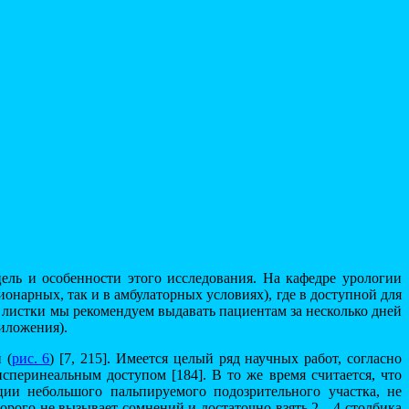
ель и особенности этого исследования. На кафедре урологии
арных, так и в амбулаторных условиях), где в доступной для
ые листки мы рекомендуем выдавать пациентам за несколько дней
иложения).
 (
рис. 6
) [7, 215]. Имеется целый ряд научных работ, согласно
перинеальным доступом [184]. В то же время считается, что
ии небольшого пальпируемого подозрительного участка, не
орого не вызывает сомнений и достаточно взять 2—4 столбика