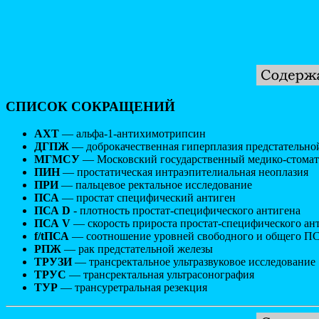
СПИСОК СОКРАЩЕНИЙ
АХТ
— альфа-1-антихимотрипсин
ДГПЖ
— доброкачественная гиперплазия предстательно
МГМСУ
— Московский государственный медико-стомат
ПИН
— простатическая интраэпителиальная неоплазия
ПРИ
— пальцевое ректальное исследование
ПСА
— простат специфический антиген
ПСА D
- плотность простат-специфического антигена
ПСА V
— скорость прироста простат-специфического ан
f/tПСА
— соотношение уровней свободного и общего П
РПЖ
— рак предстательной железы
ТРУЗИ
— трансректальное ультразвуковое исследование
ТРУС
— трансректальная ультрасонография
ТУР
— трансуретральная резекция