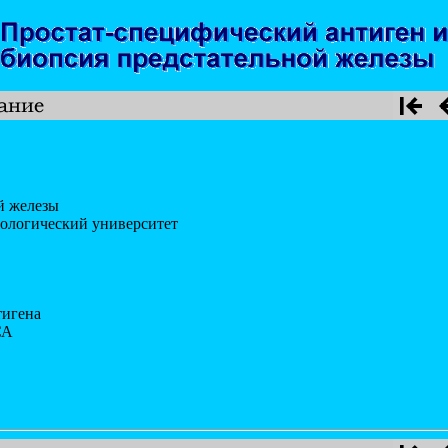
й железы
ологический университет
тигена
СА