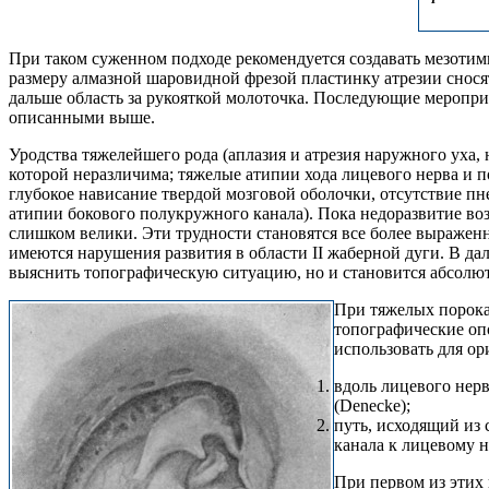
При таком суженном подходе рекомендуется создавать мезотимп
размеру алмазной шаровидной фрезой пластинку атрезии сносят 
дальше область за рукояткой молоточка. Последующие меропри
описанными выше.
Уродства тяжелейшего рода (аплазия и атрезия наружного уха,
которой неразличима; тяжелые атипии хода лицевого нерва и 
глубокое нависание твердой мозговой оболочки, отсутствие пн
атипии бокового полукружного канала). Пока недоразвитие во
слишком велики. Эти трудности становятся все более выражен
имеются нарушения развития в области II жаберной дуги. В да
выяснить топографическую ситуацию, но и становится абсолю
При тяжелых порока
топографические опо
использовать для ор
вдоль лицевого нерв
(Denecke);
путь, исходящий из 
канала к лицевому н
При первом из этих 