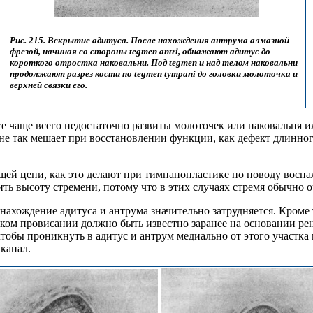
Рис. 215. Вскрытие адитуса. После нахождения антрума алмазной
фрезой, начиная со стороны tegmen antri, обнажают адитус до
короткого отростка наковальни. Под tegmen и над телом наковальни
продолжают разрез кости по tegmen tympani до головки молоточка и
верхней связки его.
ге чаще всего недостаточно развиты молоточек или наковальня 
 не так мешает при восстановлении функции, как дефект длинног
щей цепи, как это делают при тимпанопластике по поводу восп
ть высоту стремени, потому что в этих случаях стремя обычно оч
нахождение адитуса и антрума значительно затрудняется. Кроме 
О таком провисании должно быть известно заранее на основании р
 чтобы проникнуть в адитус и антрум медиально от этого участка
канал.