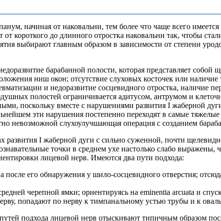
анум, начиная от наковальни, тем более что чаще всего имеетс
от короткого до длинного отростка наковальни так, чтобы стали
ятия выбирают главным образом в зависимости от степени уродс
 недоразвитие барабанной полости, которая представляет собой
положения ниш окон; отсутствие слуховых косточек или наличие
евматизации и недоразвитие сосцевидного отростка, наличие пер
здушных полостей ограничивается адитусом, антрумом и клеточн
ными, поскольку вместе с нарушениями развития I жаберной дуг
льнейшем эти нарушения постепенно переходят в самые тяжелые с
тно невозможной слухоулучшающая операция с созданием бараб
х развития I жаберной дуги с сильно суженной, почти щелевид
знавательные точки в среднем ухе настолько слабо выражены, ч
иентировки лицевой нерв. Имеются два пути подхода:
а после его обнаружения у шило-сосцевидного отверстия; отсюд
средней черепной ямки; ориентируясь на eminentia arcuata и спу
ерву, попадают по нерву к тимпанальному устью трубы и к овальн
путей подхода лицевой нерв отыскивают типичным образом после