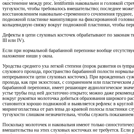
окостенение между proc. lentiformis наковальни и головкой ст
тугоухости, чтобы требовалось вмешательство; последнее може
восстановлением наковальне-стременного сочленения труднее,
подножной пластинке манипуляции на фиксированной головке 
кольцевидную связку вокруг подножной пластинки, чтобы пер
Дефекты в цепи слуховых косточек обрабатывают по законам 
III или IV).
Если при нормальной барабанной перепонке вообще отсутству
наложение ниши у окна.
Уродства среднего уха легкой степени (порок развития os ty
слухового прохода, пространство барабанной полости нормаль
непрерывности цепи слуховых косточек). При врожденных суже
прохода, как при экзостозах, с сохранением или пластическим
барабанной перепонки, имеет решающее аудиологическое значен
устье трубы под ней достаточно открыто; можно даже рекоменд
вокруг рукоятки молоточка добиться образования широкого расс
становится хорошо подвижной и выявляется рефлекс в круглой 
мирингопластика от pars tensa до краевой полосы пластинки с
тугоухости слишком незначительна, чтобы служить показание
Поскольку молоточек и наковальня имеют только синостотичес
вмешательства на этих слуховых косточках не требуется. Если 