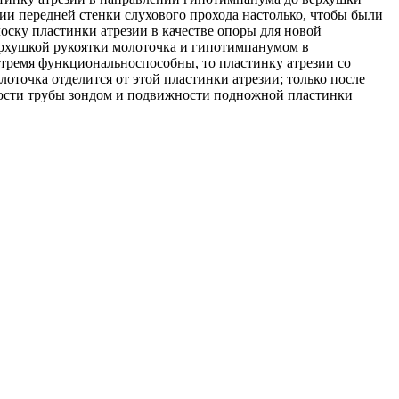
нии передней стенки слухового прохода настолько, чтобы были
ску пластинки атрезии в качестве опоры для новой
рхушкой рукоятки молоточка и гипотимпанумом в
 стремя функциональноспособны, то пластинку атрезии со
оточка отделится от этой пластинки атрезии; только после
имости трубы зондом и подвижности подножной пластинки