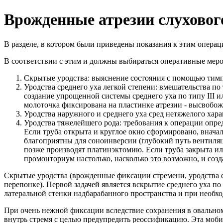
Врожденные атрезии слухового
В разделе, в котором были приведены показания к этим операц
В соответствии с этим и должны выбираться оперативные мер
Скрытые уродства: выяснение состояния с помощью тимпа
Уродства среднего уха легкой степени: вмешательства по
создание упрощенной системы среднего уха по типу III 
молоточка фиксирована на пластинке атрезии - высвобож
Уродства наружного и среднего уха сред нетяжелого хара
Уродства тяжелейшего рода: требования к операции опре
Если труба открыта и круглое окно сформировано, внача
благоприятны для соноинверсии (глубокий путь вентиляц
позже производят платинэктомию. Если труба закрыта ил
промонториум настолько, насколько это возможно, и соз
Скрытые уродства (врожденные фиксации стремени, уродства 
перепонке). Первой задачей является вскрытие среднего уха 
латеральной стенки надбарабанного пространства и при необход
При очень нежной фиксации вследствие сохранения в овальном
внутрь стремя с целью предупредить реоссификацию. Эта моби