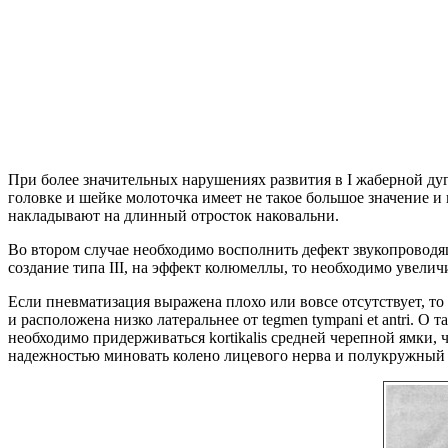
При более значительных нарушениях развития в I жаберной ду
головке и шейке молоточка имеет не такое большое значение и
накладывают на длинный отросток наковальни.
Во втором случае необходимо восполнить дефект звукопроводя
создание типа III, на эффект колюмеллы, то необходимо увеличи
Если пневматизация выражена плохо или вовсе отсутствует, то 
и расположена низко латеральнее от tegmen tympani et antri. 
необходимо придерживаться kortikalis средней черепной ямки,
надежностью миновать колено лицевого нерва и полукружный 