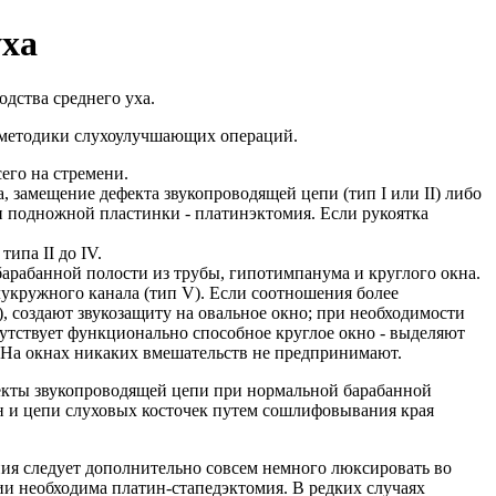
уха
одства среднего уха.
и методики слухоулучшающих операций.
его на стремени.
, замещение дефекта звукопроводящей цепи (тип I или II) либо
и подножной пластинки - платинэктомия. Если рукоятка
ипа II до IV.
барабанной полости из трубы, гипотимпанума и круглого окна.
лукружного канала (тип V). Если соотношения более
 создают звукозащиту на овальное окно; при необходимости
сутствует функционально способное круглое окно - выделяют
. На окнах никаких вмешательств не предпринимают.
фекты звукопроводящей цепи при нормальной барабанной
он и цепи слуховых косточек путем сошлифовывания края
ния следует дополнительно совсем немного люксировать во
ии необходима платин-стапедэктомия. В редких случаях