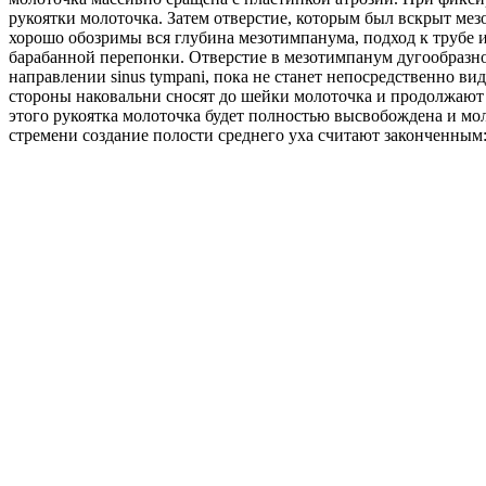
рукоятки молоточка. Затем отверстие, которым был вскрыт мез
хорошо обозримы вся глубина мезотимпанума, подход к трубе 
барабанной перепонки. Отверстие в мезотимпанум дугообраз
направлении sinus tympani, пока не станет непосредственно ви
стороны наковальни сносят до шейки молоточка и продолжают с
этого рукоятка молоточка будет полностью высвобождена и м
стремени создание полости среднего уха считают законченным