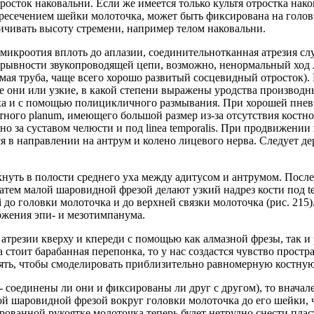
сток наковальни. Если же имеется только культя отростка наков
есечением шейки молоточка, может быть фиксирована на головке
чивать высоту стремени, например телом наковальни.
(микроотия вплоть до аплазии, соединительнотканная атрезия сл
ерывности звукопроводящей цепи, возможно, ненормальный ход 
ая труба, чаще всего хорошо развитый сосцевидный отросток). П
е они или узкие, в какой степени выражены уродства производн
ха и с помощью полицикличного размывания. При хорошей пнев
стного planum, имеющего большой размер из-за отсутствия кост
 за суставом челюсти и под linea temporalis. При продвижении
я в направлении на антрум и колено лицевого нерва. Следует д
нуть в полости среднего уха между адитусом и антрумом. После 
атем малой шаровидной фрезой делают узкий надрез кости под te
 до головки молоточка и до верхней связки молоточка (рис. 215
ожения эпи- и мезотимпанума.
атрезии кверху и кпереди с помощью как алмазной фрезы, так и
 стоит барабанная перепонка, то у нас создастся чувство простр
снять, чтобы смоделировать приблизительно равномерную костну
 соединены ли они и фиксированы ли друг с другом), то вначале
й шаровидной фрезой вокруг головки молоточка до его шейки, ч
рованной рукоятке молоточка теперь будет нетрудно снести пла