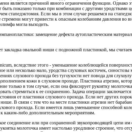
ремени является причиной явного ограничения функции. Однако э
т быть показано только при комбинации с другими уродствами ц
 чем стапедэктомия. Если мы в этом случае решаемся на стапед
стремени могут привести к опасным колебаниям давления во вн
илимфа могла выходить.
тимпанопластики: замещение дефекта аутопластическим материа
ет закладка овальной ниши с подножной пластинкой, мы считае
mpanicum, вследствие этого - уменьшение колеблющейся поверхн
ное или несколько мало, уродства слуховых косточек, синостозы
ниях слухового прохода без тугоухости нет повода для слухоу
 дополнением кожи в слуховом проходе. Пластинка атрезии, кот
ие только в том случае, если она фиксирует рукоятку молоточка
овать стремиться к ее сохранению. Задача операции заключаетс
тояния от пластинки слухового прохода. Если нет других пороко
нише. В связи с тем что на месте пластинки атрезии нет бараба
лухового прохода. Если имеется лишь уменьшение способной кол
м к каким-либо дополнительным мероприятиям.
кое соединение или при сохраненной звукопроводящей цепи им с
рукоятка молоточка имеет настолько уродливое строение, что отс