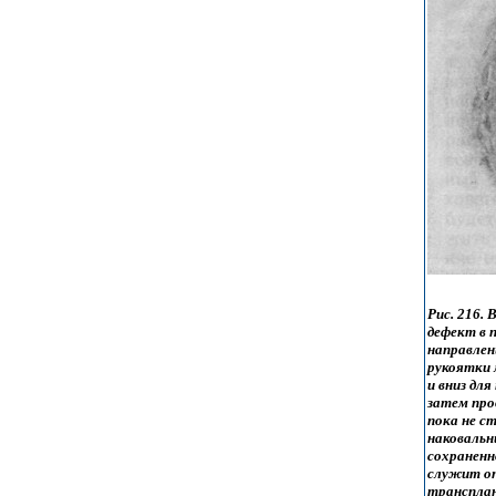
Рис. 216.
дефект в 
направлен
рукоятки 
и вниз дл
затем про
пока не с
наковальн
сохраненн
служит оп
транспла