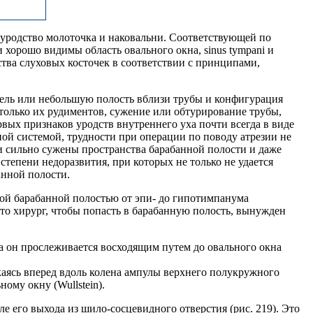
я уродство молоточка и наковальни. Соответствующей по
 хорошо видимы область овального окна, sinus tympani и
тва слуховых косточек в соответствии с принципами,
 щель или небольшую полость вблизи трубы и конфигурация
 только их рудиментов, сужение или обтурирование трубы,
вых признаков уродств внутреннего уха почти всегда в виде
ой системой, трудности при операции по поводу атрезии не
и сильно сужены пространства барабанной полости и даже
тепени недоразвития, при которых не только не удается
анной полости.
ной барабанной полостью от эпи- до гипотимпанума
то хирург, чтобы попасть в барабанную полость, вынужден
а он прослеживается восходящим путем до овального окна
скаясь вперед вдоль колена ампулы верхнего полукружного
ому окну (Wullstein).
 его выхода из шило-сосцевидного отверстия (рис. 219). Это