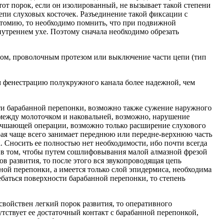
тот порок, если он изолированный, не вызывает такой степени
епи слуховых косточек. Разъединение такой фиксации с
эктомию, то необходимо помнить, что при подвижной
утреннем ухе. Поэтому сначала необходимо обрезать
лом, проволочным протезом или выключение части цепи (тип
м фенестрацию полукружного канала более надежной, чем
ости барабанной перепонки, возможно также сужение наружного
 между молоточком и наковальней, возможно, нарушение
лучшающей операции, возможно только расширение слухового
орая чаще всего занимает переднюю или передне-верхнюю часть
. Сносить ее полностью нет необходимости, ибо почти всегда
я в том, чтобы путем сошлифовывания малой алмазной фрезой
в развития, то после этого вся звукопроводящая цепь
нной перепонки, а имеется только слой эпидермиса, необходима
ебаться поверхности барабанной перепонки, то степень
войствен легкий порок развития, то оперативного
утствует ее достаточный контакт с барабанной перепонкой,