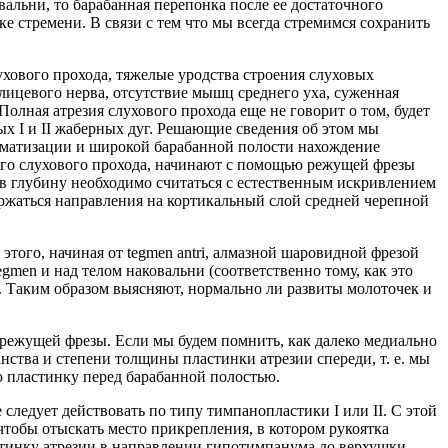
альни, то барабанная перепонка после ее достаточного
 стремени. В связи с тем что мы всегда стремимся сохранить
ухового прохода, тяжелые уродства строения слуховых
лицевого нерва, отсутствие мышц среднего уха, суженная
олная атрезия слухового прохода еще не говорит о том, будет
ых I и II жаберных дуг. Решающие сведения об этом мы
матизации и широкой барабанной полости нахождение
ного слухового прохода, начинают с помощью режущей фрезы
 в глубину необходимо считаться с естественным искривлением
ержаться направления на кортикальный слой средней черепной
этого, начиная от tegmen antri, алмазной шаровидной фрезой
gmen и над телом наковальни (соответственно тому, как это
). Таким образом выясняют, нормально ли развиты молоточек и
 режущей фрезы. Если мы будем помнить, как далеко медиально
анства и степени толщины пластинки атрезии спереди, т. е. мы
ю пластинку перед барабанной полостью.
 следует действовать по типу тимпанопластики I или II. С этой
тобы отыскать место прикрепления, в котором рукоятка
стинку атрезии в направлении гипотимпанума до верхушки