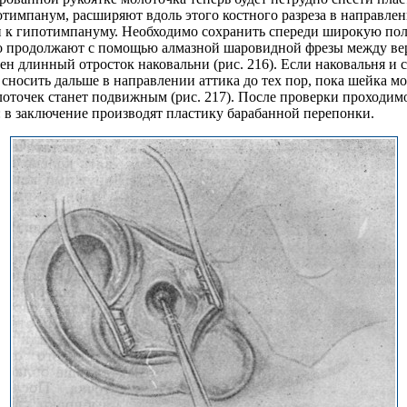
отимпанум, расширяют вдоль этого костного разреза в направле
и к гипотимпануму. Необходимо сохранить спереди широкую поло
но продолжают с помощью алмазной шаровидной фрезы между ве
ден длинный отросток наковальни (рис. 216). Если наковальня и
носить дальше в направлении аттика до тех пор, пока шейка мол
олоточек станет подвижным (рис. 217). После проверки проход
: в заключение производят пластику барабанной перепонки.