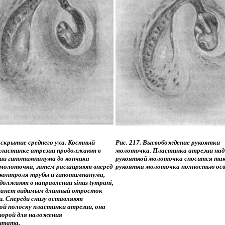
 Вскрытие среднего уха. Костный
Рис. 217. Высвобождение рукоятки
пластинке атрезии продолжают в
молоточка. Пластинка атрезии над
ии гипотимпанума до кончика
рукояткой молоточка сносится так
молоточка, затем расширяют вперед
рукоятка молоточка полностью осв
я контроля трубы и гипотимпанума,
должают в направлении sinus tympani,
танет видимым длинный отросток
и. Спереди снизу оставляют
ой полоску пластинки атрезии, она
орой для наложения
нтата.