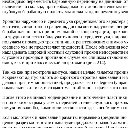
необходимо переместить барабанную перепонку на длинный отро
выделения из кольца, при необходимости с дополнительным пер
глубокую барабанную полость, мы должны одновременно увели
Уродства наружного и среднего уха среднетяжелого характера 
косточек, синостозы и сращения, дисплазии и нарушения непр
барабанная полость при нормальной ее конфигурации, проходим
ли трудно или легко обнаружить полости среднего уха, широки
получаем с помощью трех типичных рентгеновских снимков у
среднего уха не представляет трудностей. После обнажения ко
накладывать широкий костный слуховой проход непосредственно
слухового прохода; в противном случае мы слишком отклонимс
ямки, как и при классической антротомии (рис. 214).
Так же как при контроле адитуса, нашей целью является проник
вскрывают адитус вплоть до короткого отростка наковальни и з
делают при тимпанопластике), продолжая его на tegmen tympani
наковальня в аттике, и создают масштаб топографического пол
После этого начинают моделирование и истончение пластинки 
и под каким острым углом к передней стенке слухового прохода
почувствовали бы, какое количество кости здесь необходимо 
Если молоточек и наковальня развиты нормально (безразлично -
целью разрез кости в эпитимпануме продолжают малой алмазно
молоточка массивно сращена с пластинкой атрозии. При фикси