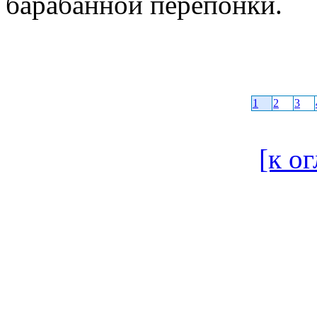
барабанной перепонки.
1
2
3
[к о