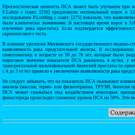
Прогностическая ценность ПСА может быть улучшена при ис
F.Labrie с соавт. [256] предложили оптимальный порог в 
исследовании P.Lodding с соавт. [275] показали, что выявляе
были клинически значимыми. В настоящее время порог в 3,0
изучению рака простаты). Если подтвердится эффективнос
скринингового теста.
В клинике урологии Московского государственного медико-ст
выявляемость рака предстательной железы. В исследовани
симптоматику, в возрасте от 50 до 76 лет, которые были 
пороговое значение показателя ПСА равнялось 4 нг/мл, у 
трансректальной мультифокальной биопсией простаты по прин
с 4 до 3 нг/мл привело к увеличению выявляемости рака пред
Не следует забывать, что на показатель ПСА оказывают влияни
анализа (массаж, термо- или физиотерапия, ТРУЗИ, биопсия пр
ПСА может снижаться под воздействием некоторых препарат
финастерида происходит снижение уровня ПСА на 50%. Эти мо