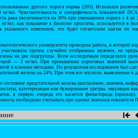
пользовании другого порога нормы [205]. Используя различ
3,0 нг/мл. Чувствительность и специфичность показателей ПС
мость рака увеличивается на 30% при уменьшении порога с 4 до
 нг/мл, как показание к биопсии простаты, используется в б
ть указанного изменения, это будет гигантским шагом по
оматологического университета проведена работа, в которой 
и участвовала группа случайно отобранных мужчин, не пр
разделены на две подгруппы. Всем исследуемым определялся у
второй — 3 нг/мл. При превышении пороговых значений выпо
ятой в клинике методике. По результатам исследования был сд
стательной железы на 24%. При этом все опухоли, выявленные в 
е состояние предстательной железы (воспаление, ишемия, инфарк
остаты, катетеризация или бужирование уретры, эякуляция накан
ов, в первую очередь это касается финастерида (проскар).
менты необходимо учитывать при оценке значения показателя 