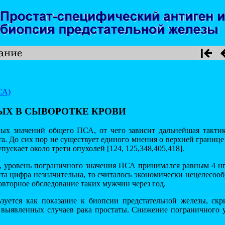
СА)
НЫХ В СЫВОРОТКЕ КРОВИ
ных значений общего ПСА, от чего зависит дальнейшая тактик
та. До сих пор не существует единого мнения о верхней грани
ускает около трети опухолей [124, 125,348,405,418].
 уровень пограничного значения ПСА принимался равным 4 нг/
эта цифра незначительна, то считалось экономически нецелесо
овторное обследование таких мужчин через год.
зуется как показание к биопсии предстательной железы, ск
 выявленных случаев рака простаты. Снижение пограничного у