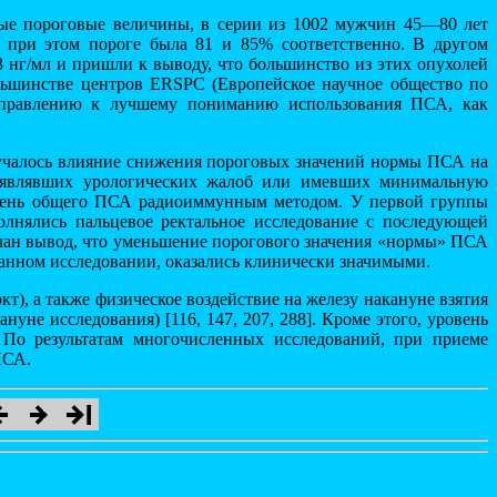
ные пороговые величины, в серии из 1002 мужчин 45—80 лет
А при этом пороге была 81 и 85% соответственно. В другом
 3 нг/мл и пришли к выводу, что большинство из этих опухолей
ольшинстве центров ERSPC (Европейское научное общество по
 направлению к лучшему пониманию использования ПСА, как
изучалось влияние снижения пороговых значений нормы ПСА на
едъявлявших урологических жалоб или имевших минимальную
ровень общего ПСА радиоиммунным методом. У первой группы
лнялись пальцевое ректальное исследование с последующей
елан вывод, что уменьшение порогового значения «нормы» ПСА
данном исследовании, оказались клинически значимыми.
т), а также физическое воздействие на железу накануне взятия
уне исследования) [116, 147, 207, 288]. Кроме этого, уровень
 По результатам многочисленных исследований, при приеме
ПСА.