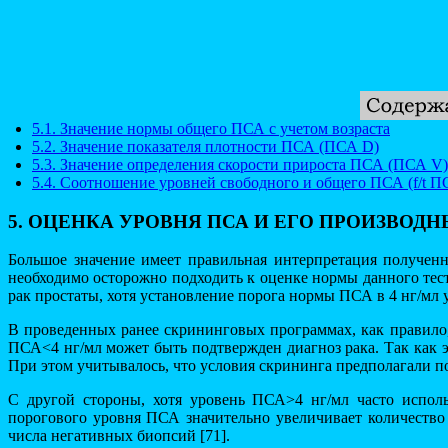
5.1. Значение нормы общего ПСА с учетом возраста
5.2. Значение показателя плотности ПСА (ПСА D)
5.3. Значение определения скорости прироста ПСА (ПСА V)
5.4. Соотношение уровней свободного и общего ПСА (f/t П
5. ОЦЕНКА УРОВНЯ ПСА И ЕГО ПРОИЗВОД
Большое значение имеет правильная интерпретация получен
необходимо осторожно подходить к оценке нормы данного тес
рак простаты, хотя установление порога нормы ПСА в 4 нг/мл уп
В проведенных ранее скрининговых программах, как правило,
ПСА<4 нг/мл может быть подтвержден диагноз рака. Так как 
При этом учитывалось, что условия скрининга предполагали п
С другой стороны, хотя уровень ПСА>4 нг/мл часто исполь
порогового уровня ПСА значительно увеличивает количество
числа негативных биопсий [71].