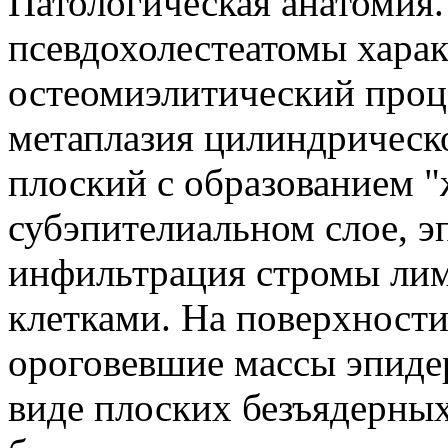
Патологическая анатомия
псевдохолестеатомы хара
остеомиэлитический проце
метаплазия цилиндрическ
плоский с образованием 
субэпителиальном слое, э
инфильтрация стромы ли
клетками. На поверхност
ороговевшие массы эпиде
виде плоских безъядерны