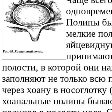
одновремен
Полипы бы
мелкие по
яйцевидну
Рис. 68. Хоанальный полип.
принимают
полости, в которой они н
заполняют не только всю 
через хоану в носоглотку 
хоанальные полипы бывают