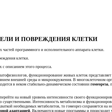
ЕЛИ И ПОВРЕЖДЕНИЯ КЛЕТКИ
 частей программного и исполнительного аппарата клетки.
реждения клетки.
х с описанием этого процесса.
патофизиологов, функционирование живых клеток представляет
янием внешней среды и микроокружения. В многоклеточном орг
ходится в неком стабильно-динамическом состоянии
гомеореза
,
 перейти на новый уровень интенсивности своего функциониров
о существенными. Интенсивность метаболизма и функционирован
ваткой необходимых метаболитов, то гомеорез сохраняется на 
чной адаптацией
. Включаются новые программы и происходит 