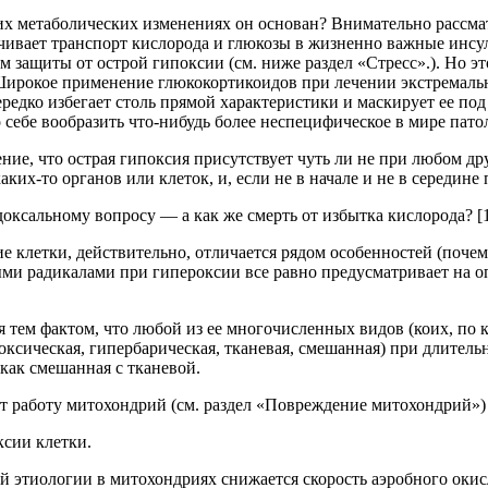
ких метаболических изменениях он основан? Внимательно рассма
чивает транспорт кислорода и глюкозы в жизненно важные инсул
 защиты от острой гипоксии (см. ниже раздел «Стресс».). Но э
Широкое применение глюкокортикоидов при лечении экстремаль
ередко избегает столь прямой характеристики и маскирует ее п
себе вообразить что-нибудь более неспецифическое в мире пато
ение, что острая гипоксия присутствует чуть ли не при любом д
их-то органов или клеток, и, если не в начале и не в середине п
адоксальному вопросу — а как же смерть от избытка кислорода?
[
е клетки, действительно, отличается рядом особенностей (почем
ыми радикалами при гипероксии все равно предусматривает на 
 тем фактом, что любой из ее многочисленных видов (коих, по 
роксическая, гипербарическая, тканевая, смешанная) при длите
как смешанная с тканевой.
ает работу митохондрий (см. раздел «Повреждение митохондрий»
ксии клетки.
й этиологии в митохондриях снижается скорость аэробного окис