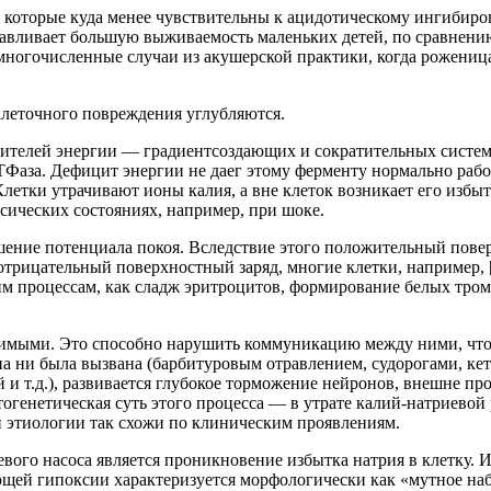
 которые куда менее чувствительны к ацидотическому ингибир
авливает большую выживаемость маленьких детей, по сравнению
гочисленные случаи из акушерской практики, когда роженица п
клеточного повреждения углубляются.
телей энергии — градиентсоздающих и сократительных систем 
Фаза. Дефицит энергии не даег этому ферменту нормально работ
летки утрачивают ионы калия, а вне клеток возникает его избыт
сических состояниях, например, при шоке.
ьшение потенциала покоя. Вследствие этого положительный пов
отрицательный поверхностный заряд, многие клетки, например,
ким процессам, как сладж эритроцитов, формирование белых тром
удимыми. Это способно нарушить коммуникацию между ними, что
она ни была вызвана (барбитуровым отравлением, судорогами, к
и т.д.), развивается глубокое торможение нейронов, внешне пр
тогенетическая суть этого процесса — в утрате калий-натриевой
й этиологии так схожи по клиническим проявлениям.
го насоса является проникновение избытка натрия в клетку. Из
ющей гипоксии характеризуется морфологически как «мутное на