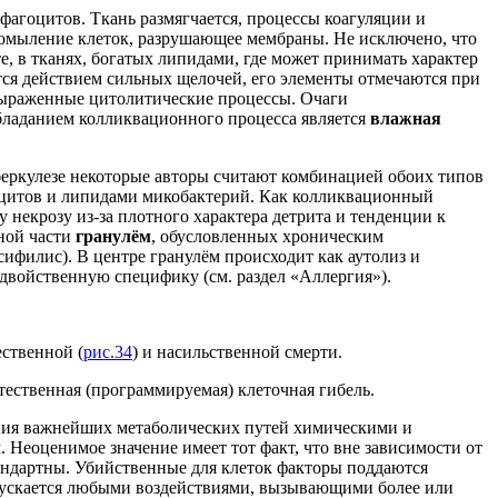
агоцитов. Ткань размягчается, процессы коагуляции и
 омыление клеток, разрушающее мембраны. Не исключено, что
е, в тканях, богатых липидами, где может принимать характер
ся действием сильных щелочей, его элементы отмечаются при
раженные цитолитические процессы. Очаги
обладанием колликвационного процесса является
влажная
уберкулезе некоторые авторы считают комбинацией обоих типов
коцитов и липидами микобактерий. Как колликвационный
у некрозу из-за плотного характера детрита и тенденции к
ьной части
гранулём
, обусловленных хроническим
сифилис). В центре гранулём происходит как аутолиз и
 двойственную специфику (см. раздел «Аллергия»).
ственной (
рис.34
) и насильственной смерти.
тественная (программируемая) клеточная гибель.
ения важнейших метаболических путей химическими и
Неоценимое значение имеет тот факт, что вне зависимости от
андартны. Убийственные для клеток факторы поддаются
апускается любыми воздействиями, вызывающими более или