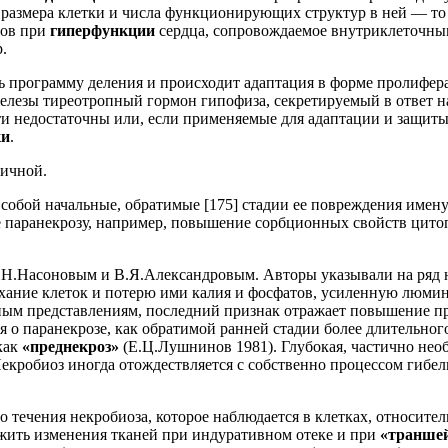
е размера клетки и числа функционирующих структур в ней — то
тов при
гиперфункции
сердца, сопровождаемое внутриклеточны
.
ть программу деления и происходит адаптация в форме пролифер
лезы тиреотропный гормон гипофиза, секретируемый в ответ н
ти недостаточны или, если применяемые для адаптации и защиты
ки
.
личной.
 собой начальные, обратимые
[175]
стадии ее повреждения имен
е паранекрозу, например, повышение сорбционных свойств цитоп
Д.Н.Насоновым и В.Я.Александровым. Авторы указывали на ряд 
ухание клеток и потерю ими калия и фосфатов, усиленную люми
нным представлениям, последний признак отражает повышение п
ия о паранекрозе, как обратимой ранней стадии более длительно
как
«преднекроз»
(Е.Ц.Лушнинов 1981). Глубокая, частично нео
Некробиоз иногда отождествляется с собственно процессом гибе
го течения некробиоза, которое наблюдается в клетках, относи
жить изменения тканей при индуративном отеке и при
«траншей