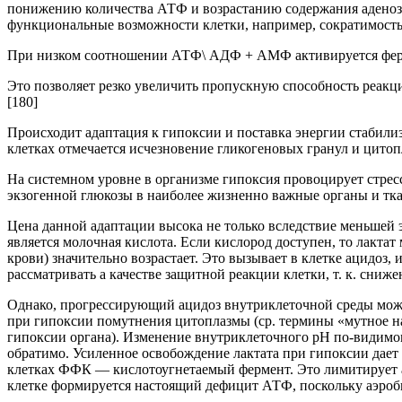
понижению количества АТФ и возрастанию содержания аден
функциональные возможности клетки, например, сократимость 
При низком соотношении АТФ\ АДФ + АМФ активируется фер
Это позволяет резко увеличить пропускную способность реакций
[180]
Происходит адаптация к гипоксии и поставка энергии стабилиз
клетках отмечается исчезновение гликогеновых гранул и цит
На системном уровне в организме гипоксия провоцирует стрес
экзогенной глюкозы в наиболее жизненно важные органы и тк
Цена данной адаптации высока не только вследствие меньшей 
является молочная кислота. Если кислород доступен, то лактат 
крови) значительно возрастает. Это вызывает в клетке ацидоз,
рассматривать а качестве защитной реакции клетки, т. к. сни
Однако, прогрессирующий ацидоз внутриклеточной среды может
при гипоксии помутнения цитоплазмы (ср. термины «мутное на
гипоксии органа). Изменение внутриклеточного рН по-видимом
обратимо. Усиленное освобождение лактата при гипоксии дает
клетках ФФК — кислотоугнетаемый фермент. Это лимитирует ад
клетке формируется настоящий дефицит АТФ, поскольку аэробн