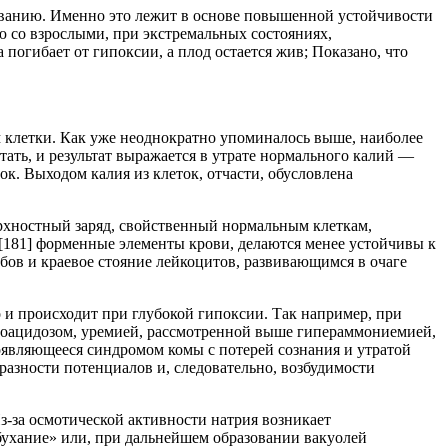
ованию. Именно это лежит в основе повышенной устойчивости
 со взрослыми, при экстремальных состояниях,
огибает от гипоксии, а плод остается жив; Показано, что
клетки. Как уже неоднократно упоминалось выше, наиболее
ать, и результат выражается в утрате нормального калий —
ок. Выходом калия из клеток, отчасти, обусловлена
ерхностный заряд, свойственный нормальным клеткам,
[181]
форменные элементы крови, делаются менее устойчивы к
бов и краевое стояние лейкоцитов, развивающимся в очаге
 и происходит при глубокой гипоксии. Так например, при
етоацидозом, уремией, рассмотренной выше гипераммониемией,
оявляющееся синдромом комы с потерей сознания и утратой
 разности потенциалов и, следовательно, возбудимости
-за осмотической активности натрия возникает
бухание» или, при дальнейшем образовании вакуолей