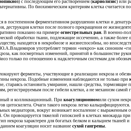
иопикноз
) с последующим его растворением (
кариолизис
) или 
альтернативны. По биохимическим критериям клетка считается 
я в постепенном ферментативном разрушении клетки и денатур
ия, деструкция клетки после полного прекращения ее жизнедеятел
ративно показано на примере
огнестрельных ран
. В военно-по
еской обработки ткани, подлежащие иссечению, а также более
уществу, находятся в некробиозе и жизнеспособны, но впоследс
Ю.А.Владимиров употребляет термин «некроз» как синоним «гиб
екроза, как посмертных изменений, принятой в большинстве руко
иоз только по отношению к надклеточным системам для обозначе
блокируют ферменты, участвующие в реализации некроза и обезв
тины некроза. Подобные изменения наблюдаются не только при
е, стараясь остановить умирание, нашли средства, тормозящие п
ям, регистрируемым после гибели клетки, а не механизм самой 
онный и колликвационный. При
коагуляционном
или сухом некр
ов цитоскелета. Очаги такого некроза легко кальцифицируются. 
ельных медиаторов, вокруг возникает воспаление с выраженны
. Он провоцируется тяжелой гипоксией в клетках миокарда при
 тип некроза характерен для богатых белком и кальцием тканей 
аданием коагуляции носит название
сухой гангрены
.