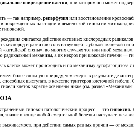
дикальное повреждение клетки
, при котором она может подвер
ать — так например,
реперфузия
или восстановление кровосна
 в поврежденных на стадии ишемической гипоксии митохондри
е гипоксией.
еждения считается действие активных кислородных радикалов 
ть кислород и развитию сопутствующей глубокой тканевой гип
 «китайской стены», во многих случаях тот или иной механизм 
но-радикальный механизм, а их некроз при шоковой печени — г
ель клеток может происходить и по механизму аутофагоцитоза 
меет более сложную природу, чем смерть в результате дезинтегр
, способных выступать в качестве триггеров клеточной гибели.
гибели клеток вкратце освещены ниже (см. раздел «Механизмы 
ОЗА
ространенный типовой патологический процесс — это
гипоксия
.
 значит в конце любой смертельной болезни наступает, независи
ет выживаемость при действии самых разных причин — от механ