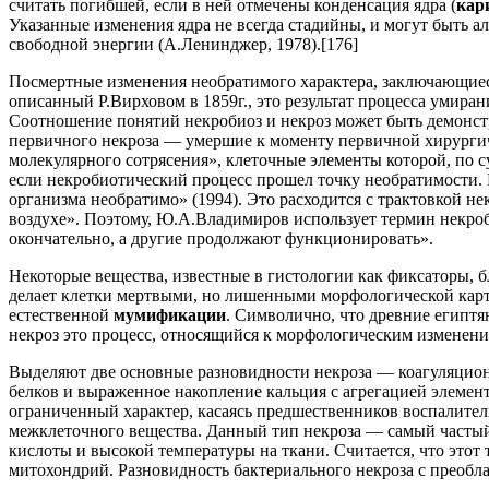
считать погибшей, если в ней отмечены конденсация ядра (
кар
Указанные изменения ядра не всегда стадийны, и могут быть 
свободной энергии (А.Ленинджер, 1978).
[176]
Посмертные изменения необратимого характера, заключающиес
описанный Р.Вирховом в 1859г., это результат процесса умиран
Соотношение понятий некробиоз и некроз может быть демонст
первичного некроза — умершие к моменту первичной хирургич
молекулярного сотрясения», клеточные элементы которой, по с
если некробиотический процесс прошел точку необратимости. 
организма необратимо» (1994). Это расходится с трактовкой н
воздухе». Поэтому, Ю.А.Владимиров использует термин некроб
окончательно, а другие продолжают функционировать».
Некоторые вещества, известные в гистологии как фиксаторы, 
делает клетки мертвыми, но лишенными морфологической кар
естественной
мумификации
. Символично, что древние египтян
некроз это процесс, относящийся к морфологическим изменени
Выделяют две основные разновидности некроза — коагуляци
белков и выраженное накопление кальция с агрегацией элемент
ограниченный характер, касаясь предшественников воспалит
межклеточного вещества. Данный тип некроза — самый частый
кислоты и высокой температуры на ткани. Считается, что этот
митохондрий. Разновидность бактериального некроза с преобл