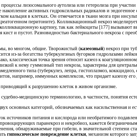
роцессы лизосомального аутолиза или гетеролиза при участии ф
е накопление активных гидроксильных радикалов и эндогенное
ом кальция в клетках. Он отмечается в ткани мозга при инсульт
креатогенном перитоните). Колликвационный некроз моделирует
 колликвационную картину, так как лейкоциты
[177]
вызывают вы
 кист и пустот. Разновидностью бактериального некроза с пре
змы, во многом, общие. Творожистый (
казеозный
) некроз при т
ится из-за богатства туберкулезных бугорков гидролазами лей
ко, классическая точка зрения относит казеоз к коагуляционном
лизкий к нему гуммозный тип некроза, характерны для централ
едленного типа (туберкулез, лепра, гистоплазмоз, коккцидиоз, 
озитов, например, иммунных комплексов, что придает казеозу его
 приводящий к разрушению клеток в живом организме.
 судебно-медицинскую терминологию, в частности, понятия есте
двух основных категорий, обозначаемых как насильственная и ес
ток источников питания и кислорода или необратимого подавл
ровоцирующих паранекроз и некробиоз, кажется безграничным. 
ения, обнаруживаемые при гибели, в значительной степени ст
чать
гипоксическое повреждение клетки
, механизм которого з