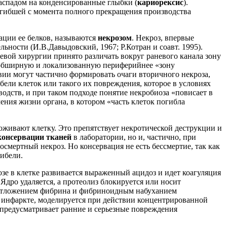
распадом на конденсированные глыбки (
кариорексис
).
погибшей с момента полного прекращения производства
ации ее белков, называются
некрозом
. Некроз, впервые
ьности (И.В.Давыдовский, 1967; Р.Котран и соавт. 1995).
левой хирургии принято различать вокруг раневого канала зону
 обширную и локализованную периферийнее «зону
твии могут частично формировать очаги вторичного некроза,
ели клеток или такого их повреждения, которое в условиях
водств, и при таком подходе понятие некробиоза «повисает в
ния жизни органа, в котором «часть клеток погибла
оживают клетку. Это препятствует некротической деструкции и
консервации тканей
в лаборатории, но и, частично, при
осмертный некроз. Но консервация не есть бессмертие, так как
гибели.
озе в клетке развивается выраженный ацидоз и идет коагуляция
Ядро удаляется, а протеолиз блокируется или носит
м отложением фибрина и фибриноидным набуханием
 инфаркте, моделируется при действии концентрированной
и предусматривает ранние и серьезные повреждения