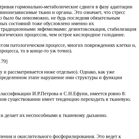
тривая гормонально-метаболические сдвиги в фазу адаптации
инонезависимые ткани и органы. Это означает, что стресс
то было бы невозможно, не будь последняя обязательным
ных состояний тоже обусловлено именно их
од традиционными эвфемизмами: дезинтоксикация, стабилизация
логических процессов, чем острое кислородное голодание.
ругом патологическом процессе, многих повреждениях клетки и,
роцесса, то в конце-то уж точно).
179]
у и рассматривается ниже отдельно). Однако, как уже
определенном этапе нарушение ими структуры и функции
классификации И.Р.Петрова и С.Н.Ефуни, имеется ровно 8:
льном существовании имеет тенденцию переходить в тканевую.
) и делает их неспособными к тканевому дыханию.
ления и окислительного фосфорилирования. Это ведет к