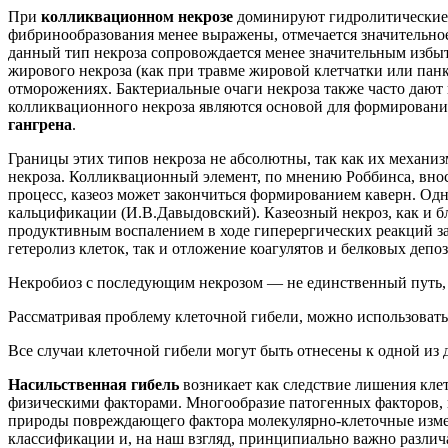
При
колликвационном некрозе
доминируют гидролитические п
фибринообразования менее выражены, отмечается значительно
данный тип некроза сопровождается менее значительным избытк
жирового некроза (как при травме жировой клетчатки или пан
отморожениях. Бактериальные очаги некроза также часто дают
колликвационного некроза являются основой для формирования
гангрена
.
Границы этих типов некроза не абсолютны, так как их механи
некроза. Колликвационный элемент, по мнению Роббинса, внос
процесс, казеоз может закончиться формированием каверн. Одна
кальцификации (И.В.Давыдовский). Казеозный некроз, как и б
продуктивным воспалением в ходе гиперергических реакций зам
гетеролиз клеток, так и отложение коагулятов и белковых деп
Некробиоз с последующим некрозом — не единственный путь,
Рассматривая проблему клеточной гибели, можно использовать
Все случаи клеточной гибели могут быть отнесены к одной из 
Насильственная гибель
возникает как следствие лишения кле
физическими факторами. Многообразие патогенных факторов, п
природы повреждающего фактора молекулярно-клеточные измен
классификации и, на наш взгляд, принципиально важно разли