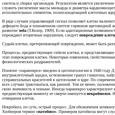
синтеза и сборки органоидов. Результатом является увеличени
служить увеличение массы миокарда и диаметра кардиомиоци
исполнительных элементов, полиплоидизацией клеточных ядер
В ряде случаев управляющий сигнал позволяет клетке включи
дефиците йода и пониженном синтезе гормонов щитовидной же
развитие
зоба
(Т.Кохер, 1909). Если адаптационные возможнос
порождают вторичные нарушения, следует
повреждение клет
Судьба клетки, претерпевающей повреждение, может быть раз
Процессы, предшествующие гибели клетки, и представляющие
этап повреждения клетки. Некоторые изменения, свойственны
физиологических раздражителей.
Понятие «паранекроз» введено в цитопатологию в 1940 году 
внутриклеточный ацидоз, исчезновение гранул гликогена, наб
суправитальных красителей в цитоплазме и ядре. По совреме
всех случаях трактоваться, как ранний. Тем не менее, положен
свою значимость и поныне. Иногда паранекроз характеризуют 
предшествующая моменту ее смерти именуется
некробиозом
. 
отмирания клеток.
Некробиоз, по сути, острый процесс. Для обозначения затяжно
Хюбнером термин
«патобиоз»
. Примером патобиоза могут слу