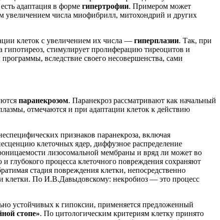
 есть адаптация в форме
гипертрофии
. Примером может
м увеличением числа миофибрилл, митохондрий и других
ации клеток с увеличением их числа —
гиперплазии
. Так, при
а гипотиреоз, стимулирует пролиферацию тиреоцитов и
 программы, вследствие своего несовершенства, сами
уются
паранекрозом
. Паранекроз рассматривают как начальный
лазмы, отмечаются и при адаптации клеток к действию
неспецифических признаков паранекроза, включая
несценцию клеточных ядер, диффузное распределение
роницаемости лизосомальной мембраны и вряд ли может во
го и глубокого процесса клеточного повреждения сохраняют
братимая стадия повреждения клетки, непосредственно
ли клетки. По И.В.Давыдовскому: некробиоз — это процесс
тельно устойчивых к гипоксии, применяется предложенный
ной стопе»
. По цитологическим критериям клетку принято