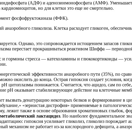
озиндифосфата (АДФ) и аденозинмонофосфата (АМФ). Уменьш
кардиомиоцитов, но для клетки это еще не смертельно.
мент фосфофруктокиназа (ФФК).
 анаэробного гликолиза. Клетка расходует гликоген, обеспечива
ируется. Однако, это сопровождается истощением запасов гликог
оплазма перестает прокрашиваться реактивом Шиффа — периодно
с и гормоны стресса — катехоламины и глюкокортикоиды — усил
ани.
энергетической эффективности анаэробного пути (35%), по сра
можно окислить до конца. Острая гипоксия создает условия, когд
 и рН цитоплазмы понижается. Считается, что ацидоз, сам по себе
жение рН оказывает стабилизирующее действие на клеточные мем
 вызвать денатурацию некоторых белков и формирование в цитоп
бухание,» «зернистая дистрофия» применяемые в патологическо
у, лежит также в основе образования хроматиновых глыбок, фо
метаболический
лактацидоз
. Но наиболее фундаментальное зн
аптацию: гипоксия усиливает гликолиз, гликолиз порождает аци
ый механизм не работает из-за кислородного дефицита, а анаэр