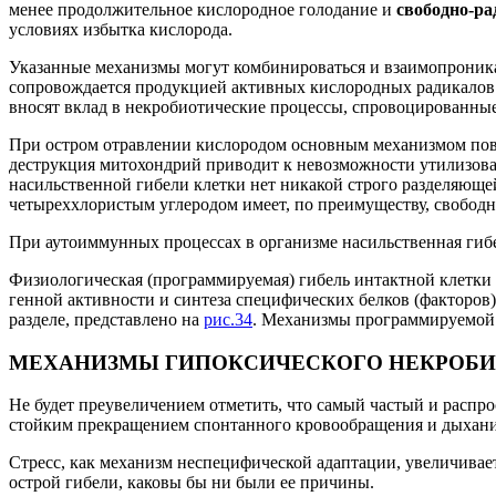
менее продолжительное кислородное голодание и
свободно-ра
условиях избытка кислорода.
Указанные механизмы могут комбинироваться и взаимопроник
сопровождается продукцией активных кислородных радикалов
вносят вклад в некробиотические процессы, спровоцированны
При остром отравлении кислородом основным механизмом повр
деструкция митохондрий приводит к невозможности утилизова
насильственной гибели клетки нет никакой строго разделяющей
четыреххлористым углеродом имеет, по преимуществу, свобод
При аутоиммунных процессах в организме насильственная гиб
Физиологическая (программируемая) гибель интактной клетки и
генной активности и синтеза специфических белков (факторов)
разделе, представлено на
рис.34
. Механизмы программируемой 
МЕХАНИЗМЫ ГИПОКСИЧЕСКОГО НЕКРОБИ
Не будет преувеличением отметить, что самый частый и расп
стойким прекращением спонтанного кровообращения и дыхания,
Стресс, как механизм неспецифической адаптации, увеличива
острой гибели, каковы бы ни были ее причины.