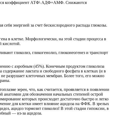
ается коэффициент АТФ\ АДФ+АМФ. Снижаются
я себя энергией за счет бескислородного распада глюкозы.
ена в клетке. Морфологически, на этой стадии процесса в
й кислотой.
ивают гликолиз, гликогенолиз, глюконеогенез и транспорт
внению с аэробным (45%). Конечным продуктом гликолиза
а содержание лактата и свободного фосфата в клетках (и в
, не разрушает клеточных мембран. Более того, его можно
браны.
лазме зерен, что, как считается, проявляется в появлении
й анатомии для обозначения начальных степеней острой
рмирование которых происходит достаточно быстро и легко
ачение для клетки имеет влияние ацидоза на ФФК. В зрелых
доз, ацидоз тормозит гликолиз! В этой стадии гипоксии, в
обный — из-за ацидоза.