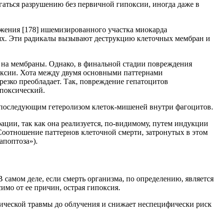
гаться разрушению без первичной гипоксии, иногда даже в
бжения
[178]
ишемизированного участка миокарда
ях. Эти радикалы вызывают деструкцию клеточных мембран и
на мембраны. Однако, в финальной стадии повреждения
оксии. Хота между двумя основными паттернами
резко преобладает. Так, повреждение гепатоцитов
ипоксический.
с последующим гетеролизом клеток-мишеней внутри фагоцитов.
ации, так как она реализуется, по-видимому, путем индукции
 Соотношение паттернов клеточной смерти, затронутых в этом
апоптоза»).
 В самом деле, если смерть организма, по определению, является
мо от ее причин, острая гипоксия.
ической травмы до облучения и снижает неспецифически риск