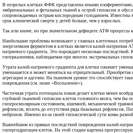
В незрелых клетках ФФК представлена иными изоферментами,
эмбриональных и фетальных тканей к острой гипоксии и обусл
сопровождаемых острым кислородным голоданием. Известны мно
срок клинической смерти у детей больше, чем у взрослых.
Так или иначе, но при значительном дефиците АТФ процессы 
Наибольшие проблемы возникают у главных клеточных потреби
энергоемким ферментом в клетках является калий-натриевая АТ
натриевого градиента. Это порождает несколько последствий. К
гиперкалиемия, наблюдаемая при многих экстремальных гипок
Утрата калий-натриевого градиента для клетки означает умен
уменьшается и может меняться на отрицательный. Приобретая 
агрегации и адгезии. На тканевом уровне это способствует та
повреждения (см. ниже «Воспаление»).
Частичная утрата потенциала покоя делает клетки менее возб
глубокой тканевой гипоксии клеток головного мозга, чем бы 
гиперосмолярным состоянием, ишемией, механической травмой 
рефлексов, вплоть до отсутствия ряда базальных рефлексов. Па
нейронов. Именно из-за своей гипоксической сути комы разно
Важнейшим из прямых последствий повреждения калий-натриево
гипергидратация клеток. На этой стадии картина прогрессиру