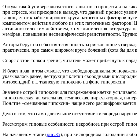
Откуда такой универсализм этого защитного процесса и на ка
при стрессе, мы приходим к выводу, что данный процесс увели
защищает от крайне широкого круга патогенных факторов путем
компонентом действия любого из этих патогенных факторов! 
антигипоксическим действием, хотя клиническая литература н
мембран, повышение неспецифической резистентности. Трудно 
Авторы берут на себя ответственность за рискованное утвержд
практически, при самом широком круге болезней (хотя бы для как
Споря с этой точкой зрения, читатель может прибегнуть к пар
И будет прав, в том смысле, что свободнорадикальное поражени
указывалось ранее, деструкция клетки свободными кислородн
митохондрий и... тканевую гипоксию на фоне гипероксии.
Значение острой гипоксии для повреждения клетки усиливается
гипоксическая, дыхательная, гемическая, циркуляторная, гипе
Понятие «смешанная гипоксия» чаще всего расшифровывается 
Дело в том, что само длительное отсутствие кислорода наруш
Рассмотрим типовые особенности некробиоза при острой гипо
На начальном этапе (
рис.35
), при кислородном голодании любо