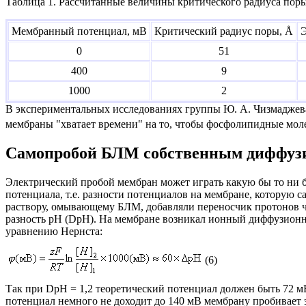
Таблица 1. Рассчитанные величины критического радиуса пор
Мембранный потенциал, мВ
Критический радиус поры, Å
Э
0
51
400
9
1000
2
В экспериментальных исследованиях группы Ю. А. Чизмаджева
мембраны "хватает времени" на то, чтобы фосфолипидные мол
Самопробой БЛМ собственным диффуз
Электрический пробой мембран может играть какую бы то ни б
потенциала, т.е. разности потенциалов на мембране, которую с
раствору, омывающему БЛМ, добавляли переносчик протонов че
разность pH (
D
pH). На мембране возникал ионный диффузионн
уравнению Нернста:
(6)
Так при
D
pH = 1,2 теоретический потенциал должен быть 72 м
потенциал немного не доходит до 140 мВ мембрану пробивает 