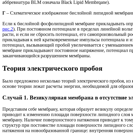
аббревиатура BLM означала Black Lipid Membrqane).
Г
– Схематическое изображение бислойной липидной мембраны 
Если к бислойной фосфолипидной мембране прикладывать оп
рис.2
). При постоянном потенциале в пределах линейной воль
расти, и если не сбросить потенциал, его самопроизвольный р
прикладывая к ней кратковременные импульсы потенциала и из
потенциал, вызывающий пробой увеличивается с уменьшением
мембране прикладывают постоянное напряжение, потенциал про
заканчивающийся разрушением мембраны.
Теория электрического пробоя
Было предложено несколько теорий электрического пробоя, из 
основе теории лежат расчеты энергии, необходимой для образо
Случай 1. Везикулярная мембрана в отсутствие э
Представим себе мембрану, которая образует везикулу определ
приводит к изменению площади поверхности липидного слоя м
мембрану. Наличие поверхностного натяжения приводит к тому
структур при постоянстве площади поверхности липидного сло
натяжения на новообразованной границе: внутренняя поверхно