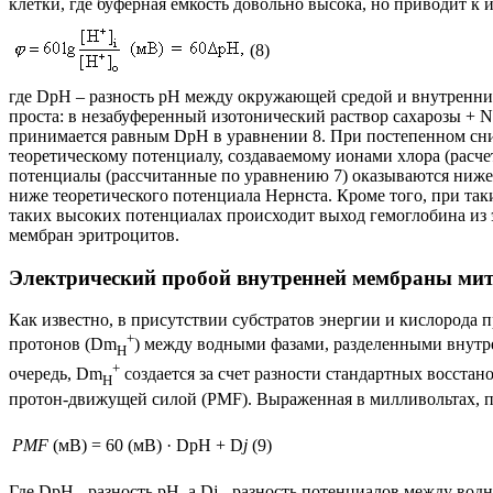
клетки, где буферная емкость довольно высока, но приводит к
(8)
где
D
pH – разность pH между окружающей средой и внутренни
проста: в незабуференный изотонический раствор сахарозы +
принимается равным
D
pH в уравнении 8. При постепенном сн
теоретическому потенциалу, создаваемому ионами хлора (расче
потенциалы (рассчитанные по уравнению 7) оказываются ниже т
ниже теоретического потенциала Нернста. Кроме того, при та
таких высоких потенциалах происходит выход гемоглобина из э
мембран эритроцитов.
Электрический пробой внутренней мембраны ми
Как известно, в присутствии субстратов энергии и кислорода 
+
протонов (
Dm
) между водными фазами, разделенными внут
H
+
очередь,
Dm
создается за счет разности стандартных восста
H
протон-движущей силой (PMF). Выраженная в милливольтах, пр
PMF
(мВ) = 60 (мВ) ·
D
pH +
D
j
(9)
Где
D
pH - разность pH, а
Dj
- разность потенциалов между вод