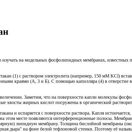
ан
го изучать на модельных фосфолипидных мембранах, известных 
кан (1) с раствором электролита (например, 150 мМ KCl) вставл
нными краями (А, 3 и Б). С помощью капилляра (4) в отверстие 
увеличении. Заметим, что на поверхности капли молекулы фосф
ные хвосты жирных кислот погружены в органический растворит
такана и испаряется с поверхности раствора. Капля истончается
а этом месте появляются интерференционные полосы. Мембрана 
ярную) липидную мембрану. Толщина бислойной мембраны (окол
ерная дыра" на фоне белой тефлоновой стенки. Поэтому её назы