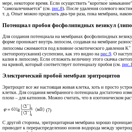
мере, некоторое время. Если осуществить "короткое замыкани
"самозалечивается" (см.
рис.8
). После удаления солевого мости
т. д. Опыт можно проделать два-три раза, пока мембрана, нако
Потенциал пробоя фосфолипидных везикул (липо
Для создания потенциала на мембранах фосфолипидных везикул
форме проникает внутрь липосом, создавая на мембране разнос
+
липосомы сжимаются под влияние осмотического давления K
светопропускания) суспензии, как это видно на
рис.9
. О насту
калия в липосому. Если отложить величину этого скачка свет
на кривой, который соответствует потенциалу пробоя (см.
рис.
Электрический пробой мембран эритроцитов
Эритроцит все же настоящая живая клетка, хоть и просто уст
клетки. Для создания мембранного потенциала достаточно изм
плохо – для катионов. Можно считать, что в изотоническом раст
(7)
С другой стороны, эритроцитарная мембрана хорошо проницаем
приводит к перераспределению ионов водорода между эритроци