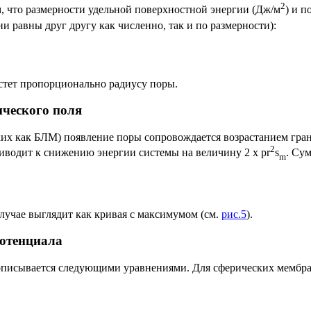
2
, что размерности удельной поверхностной энергии (Дж/м
) и п
ни равны друг другу как численно, так и по размерности):
стет пропорционально радиусу поры.
ического поля
их как БЛМ) появление поры сопровождается возрастанием гран
2
риводит к снижению энергии системы на величину 2 x
p
r
s
. Су
m
лучае выглядит как кривая с максимумом (см.
рис.5
).
отенциала
описывается следующими уравнениями. Для сферических мембран