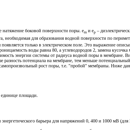
е натяжение боковой поверхности поры.
e
и
e
– диэлектрическ
m
p
ота, необходимая для образования водной поверхности по перимет
 появляется только в электрическом поле. Это выражение описы
роницаемость воды равна 80, а углеводородов 2, замена кусочк
имость энергии системы от радиуса водной поры в мембране. Ви
ше разность потенциала на мембране, тем меньше потенциальный 
т самопроизвольный рост поры, т.е. "пробой" мембраны. Ниже д
к единице площади.
энергетического барьера для напряжений 0, 400 и 1000 мВ (для