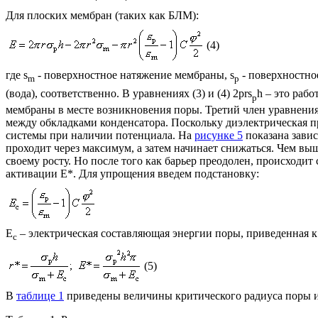
Для плоских мембран (таких как БЛМ):
(4)
где
s
- поверхностное натяжение мембраны,
s
- поверхностно
m
p
(вода), соответственно. В уравнениях (3) и (4) 2
p
r
s
h – это раб
p
мембраны в месте возникновения поры. Третий член уравнения
между обкладками конденсатора. Поскольку диэлектрическая п
системы при наличии потенциала. На
рисунке 5
показана завис
проходит через максимум, а затем начинает снижаться. Чем вы
своему росту. Но после того как барьер преодолен, происходи
активации E*. Для упрощения введем подстановку:
E
– электрическая составляющая энергии поры, приведенная 
c
(5)
В
таблице 1
приведены величины критического радиуса поры и 