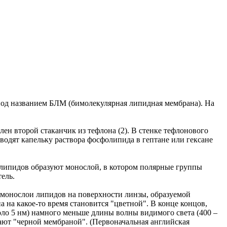
под названием БЛМ (бимолекулярная липидная мембрана). На
ен второй стаканчик из тефлона (2). В стенке тефлонового
вводят капельку раствора фосфолипида в гептане или гексане
олипидов образуют монослой, в котором полярные группы
ель.
, монослои липидов на поверхности линзы, образуемой
на какое-то время становится "цветной". В конце концов,
о 5 нм) намного меньше длины волны видимого света (400 –
вают "черной мембраной". (Первоначальная английская