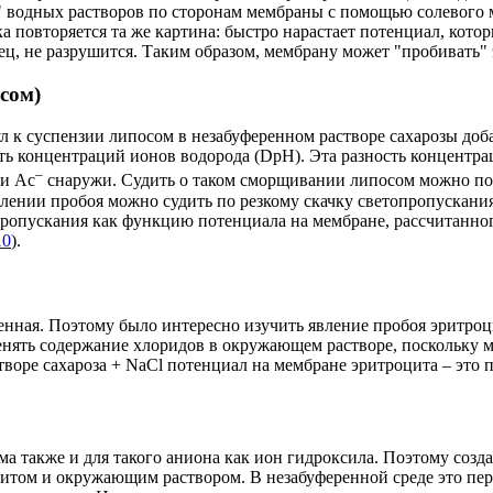
е" водных растворов по сторонам мембраны с помощью солевого 
ка повторяется та же картина: быстро нарастает потенциал, кот
нец, не разрушится. Таким образом, мембрану может "пробивать"
сом)
 к суспензии липосом в незабуференном растворе сахарозы доба
ть концентраций ионов водорода (
D
pH). Эта разность концентр
–
и Ac
снаружи. Судить о таком сморщивании липосом можно по
плении пробоя можно судить по резкому скачку светопропускания
опропускания как функцию потенциала на мембране, рассчитанн
10
).
роенная. Поэтому было интересно изучить явление пробоя эритр
енять содержание хлоридов в окружающем растворе, поскольку 
воре сахароза + NaCl потенциал на мембране эритроцита – это по
а также и для такого аниона как ион гидроксила. Поэтому соз
том и окружающим раствором. В незабуференной среде это пере