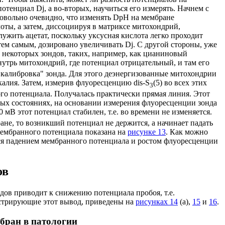
 потенциал
Dj
, а во-вторых, научиться его измерять. Начнем с
довольно очевидно, что изменять
D
pH на мембране
ты, а затем, диссоциируя в матриксе митохондрий,
ужить ацетат, поскольку уксусная кислота легко проходит
тем самым, дозировано увеличивать
Dj
. С другой стороны, уже
 некоторых зондов, таких, например, как цианиновый
нутрь митохондрий, где потенциал отрицательный, и там его
"калибровка" зонда. Для этого деэнергизованные митохондрии
алия. Затем, измерив флуоресценцию dis-S
(5) во всех этих
3
го потенциала. Получалась практически прямая линия. Этот
ых состояниях, на основании измерения флуоресценции зонда
 мВ этот потенциал стабилен, т.е. во времени не изменяется.
ане, то возникший потенциал не держится, а начинает падать
 мембранного потенциала показана на
рисунке 13
. Как можно
тся падением мембранного потенциала и ростом флуоресценции
ов
дов приводит к снижению потенциала пробоя, т.е.
стрирующие этот вывод, приведены на
рисунках 14
(a),
15
и
16
.
бран в патологии