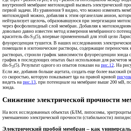
внутренней мембране митохондрий вызвать электрический про
первой задачи. Из уравнения 9 видно, что можно изменять м
митохондрий можно, добавляя к этим органеллам анион, котор
нейтрализует щелочь, образовавшуюся при энергизации митохон
через фосфолипидный слой мембран. Добавляя к митохондриям
довольно давно известен метод измерения мембранного потен
краситель dis-S
(5), впервые примененный для этой цели Ларис
3
флуоресценция тушится. В наших исследованиях электрическог
помещали в изотонические растворы, содержащие переносчик к
растворах, строили график зависимости флуоресценции зонда 
график в последующих опытах был использован для расчетов м
dis-S
(5). Результат одного из опытов показан на
рис.12
. На рис
3
Если же, добавив больше ацетата, создать еще более высокий 
со скоростью, которую показывает tga на правой кривой
рисунк
видеть на
рис.13
, при потенциале на мембране выше 200 мВ, п
зонда.
Снижение электрической прочности ме
На всех исследованных объектах (БЛМ, липосомы, эритроциты 
уменьшению электрической прочности (стабильности) липидн
Электрический пробой мембран – как универсал