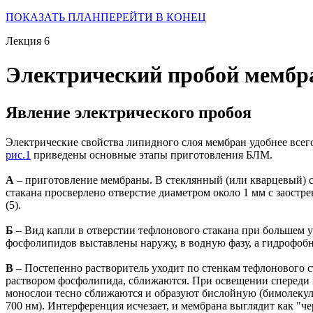
ПОКАЗАТЬ ПЛАН
ПЕРЕЙТИ В КОНЕЦ
Лекция 6
Электрический пробой мембр
Явление электрического пробоя
Электрические свойства липидного слоя мембран удобнее все
рис.1
приведены основные этапы приготовления БЛМ.
А
– приготовление мембраны. В стеклянный (или кварцевый) ста
стакана просверлено отверстие диаметром около 1 мм с заостре
(5).
Б
– Вид капли в отверстии тефлонового стакана при большем 
фосфолипидов выставлены наружу, в водную фазу, а гидрофоб
В
– Постепенно растворитель уходит по стенкам тефлонового с
раствором фосфолипида, сближаются. При освещении спереди н
монослои тесно сближаются и образуют бислойную (бимолекул
700 нм). Интерференция исчезает, и мембрана выглядит как "ч