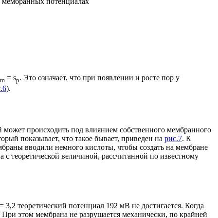
ых мембранных потенциалах
=
s
. Это означает, что при появлении и росте пор у
m
p
.6
).
бой может происходить под влиянием собственного мембранного
торый показывает, что такое бывает, приведен на
рис.7
. К
мбраны вводили немного кислоты, чтобы создать на мембране
а с теоретической величиной, рассчитанной по известному
= 3,2 теоретический потенциал 192 мВ не достигается. Когда
 При этом мембрана не разрушается механически, по крайней