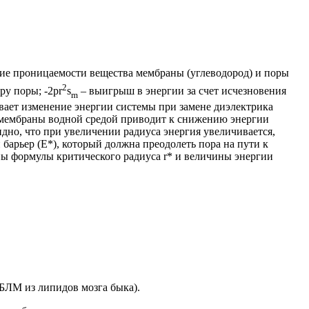
ие проницаемости вещества мембраны (углеводород) и поры
2
ру поры; -2
p
r
s
– выигрыш в энергии за счет исчезновения
m
вает изменение энергии системы при замене диэлектрика
а мембраны водной средой приводит к снижению энергии
дно, что при увеличении радиуса энергия увеличивается,
барьер (E*), который должна преодолеть пора на пути к
аны формулы критического радиуса r* и величины энергии
 БЛМ из липидов мозга быка).