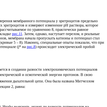
мерения мембранного потенциала у эритроцитов предельно
х эритроцитов и измеряют изменение pH раствора, которое
рассчитываемое по уравнению 8, практически равное
вкладке
рис.11
. Затем, однако, наступает перелом, и реальные
онов, мембрана начала пропускать катионы и потенциал стал
(кривые 5 – 8). Наконец, специальные опыты показали, что при
отенциале (
j
* на
рис.8
) происходит электрический пробой
ается в создании разности электрохимических потенциалов
лектрической и осмотической энергии протонов. В свою
пряжения дыхательной цепи. Она была названа Митчеллом
екции 2, равна:
 Чтобы выяснить, может ли разность потенциалов на