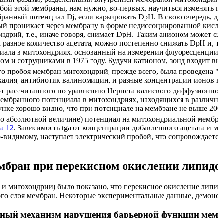
бой этой мембраны, нам нужно, во-первых, научиться изменять
ембранный потенциал
Dj
, если варьировать
D
pH. В свою очередь, 
ый проникает через мембрану в форме недиссоциированной кисло
дрий, т.е., иначе говоря, снимает
D
pH. Таким анионом может сл
 разное количество ацетата, можно постепенно снижать
D
pH и, 
циала в митохондриях, основанный на измерении флуоресценции
ом и сотрудниками в 1975 году. Будучи катионом, зонд входит в
о пробоя мембран митохондрий, прежде всего, была проведена 
алия, антибиотик валиномицин, и разные концентрации ионов к
от рассчитанного по уравнению Нернста калиевого диффузионно
ембранного потенциала в митохондриях, находящихся в различн
унке хорошо видно, что при потенциале на мембране не выше 200
(по абсолютной величине) потенциал на митохондриальной мембр
а 12
. Зависимость tga от концентрации добавленного ацетата и
о-видимому, наступает электрический пробой, что сопровождае
мбран при перекисном окислении липид
и митохондрии) было показано, что перекисное окисление липи
ого слоя мембран. Некоторые экспериментальные данные, демон
ьный механизм нарушения барьерной функции мем