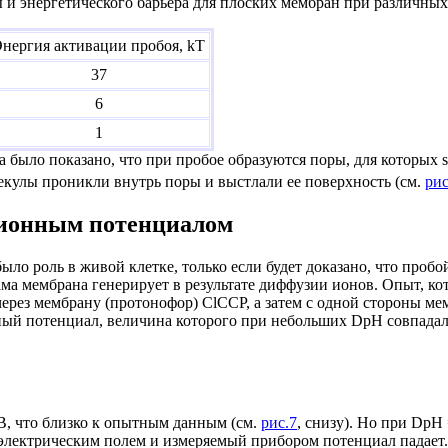
ы и энергетического барьера для плоских мембран при различн
нергия активации пробоя, kT
37
6
1
 было показано, что при пробое образуются поры, для которых
s
екулы проникли внутрь поры и выстлали ее поверхность (см.
рис
ионным потенциалом
ыло роль в живой клетке, только если будет доказано, что про
ама мембрана генерирует в результате диффузии ионов. Опыт, ко
рез мембрану (протонофор) ClCCP, а затем с одной стороны ме
ый потенциал, величина которого при небольших
D
pH совпадал
В, что близко к опытным данным (см.
рис.7
, снизу). Но при
D
pH 
электрическим полем и измеряемый прибором потенциал падает.