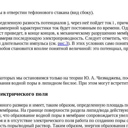
в отверстии тефлонового стакана (вид сбоку).
ределенную разность потенциалов
j
, через неё пойдет ток i , пр
тамперной характеристики ток будет постоянным по времени. О
ост приведет, в конце концов, к механическому разрушению мем
меряя последующую электропроводность. Следует отметить, что
 длительности импульса (см.
рис.3
). В этих условиях само поня
боя становится вполне понятной величиной: это потенциал, пр
которых мы остановимся только на теории Ю. А. Чизмаджева, по
вания водной поры в липидном бислое. При этом могут встретить
лектрического поля
енного размера и имеет, таким образом, определенную площадь п
ембраны. На границе поверхности раздела липид/вода действу
, что образование водной поры в мембране сопровождается уве
я и в отсутствие электрического поля работа по созданию поры
сть поры/водный раствор. Таким образом, энергия образования