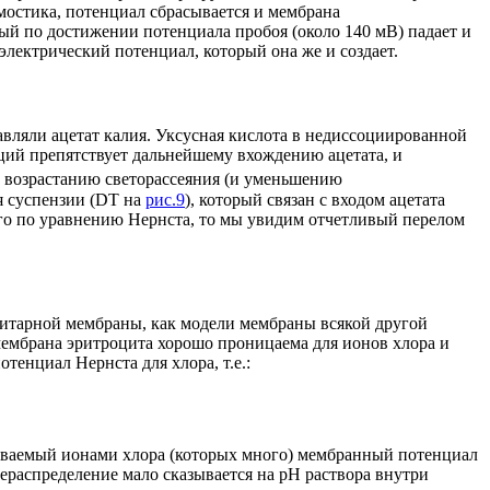
мостика, потенциал сбрасывается и мембрана
орый по достижении потенциала пробоя (около 140 мВ) падает и
 электрический потенциал, который она же и создает.
вляли ацетат калия. Уксусная кислота в недиссоциированной
аций препятствует дальнейшему вхождению ацетата, и
 возрастанию светорассеяния (и уменьшению
 суспензии (
D
T на
рис.9
), который связан с входом ацетата
ого по уравнению Нернста, то мы увидим отчетливый перелом
оцитарной мембраны, как модели мембраны всякой другой
мембрана эритроцита хорошо проницаема для ионов хлора и
тенциал Нернста для хлора, т.е.:
даваемый ионами хлора (которых много) мембранный потенциал
распределение мало сказывается на pH раствора внутри