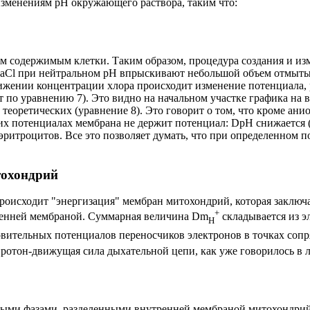
 изменениям pH окружающего раствора, таким что:
м содержимым клетки. Таким образом, процедура создания и из
 NaCl при нейтральном pH впрыскивают небольшой объем отмыты
ижении концентрации хлора происходит изменение потенциала, 
т по уравнению 7). Это видно на начальном участке графика на 
еоретических (уравнение 8). Это говорит о том, что кроме ани
ких потенциалах мембрана не держит потенциал:
D
pH снижается 
ритроцитов. Все это позволяет думать, что при определенном п
тохондрий
происходит "энергизация" мембран митохондрий, которая заключ
+
ренней мембраной. Суммарная величина
Dm
складывается из э
H
новительных потенциалов переносчиков электронов в точках со
отон-движущая сила дыхательной цепи, как уже говорилось в л
ными фазами, разделенными внутренней мембраной митохондрий.