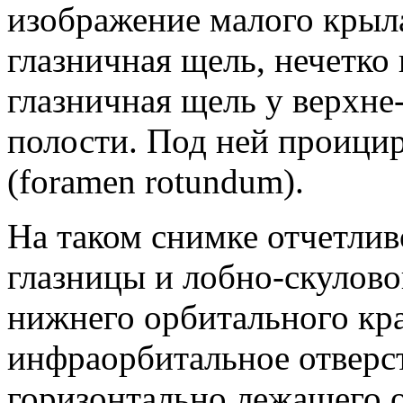
изображение малого крыла
глазничная щель, нечетко
глазничная щель у верхне
полости. Под ней проицир
(foramen rotundum).
На таком снимке отчетлив
глазницы и лобно-скулово
нижнего орбитального кр
инфраорбитальное отверс
горизонтально лежащего о