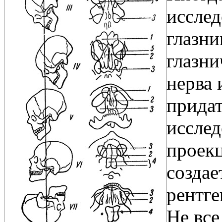
исслед
глазни
глазни
нерва 
придат
исслед
проекц
создае
рентге
Не все