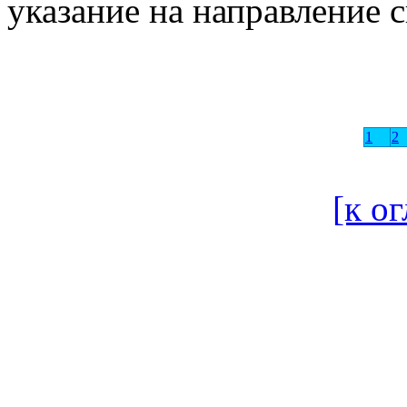
указание на направление 
1
2
[к о