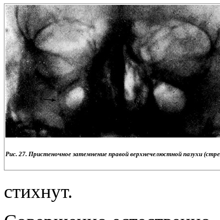
Рис. 27. Пристеночное затемнение правой верхнечелюстной пазухи (стре
стихнут.