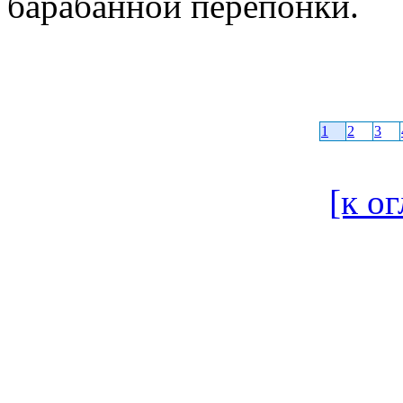
барабанной перепонки.
1
2
3
[к о