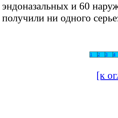
эндоназальных и 60 нару
получили ни одного серье
1
2
3
4
[к о