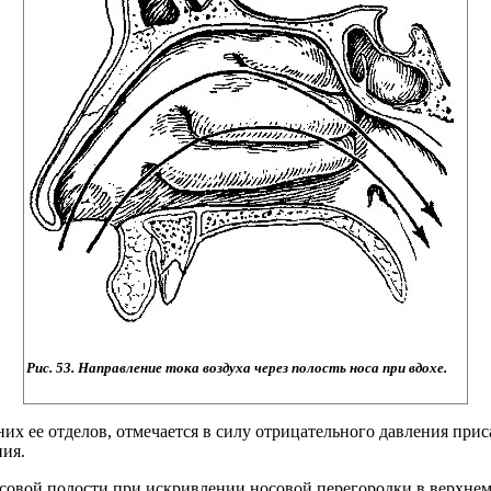
Рис. 53. Направление тока воздуха через полость носа при вдохе.
их ее отделов, отмечается в силу отрицательного давления при
ния.
осовой полости при искривлении носовой перегородки в верхне