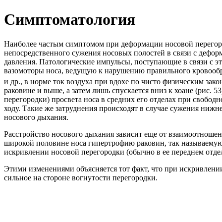
Симптоматология
Наиболее частым симптомом при деформации носовой перегород
непосредственного сужения носовых полостей в связи с деформ
давления. Патологические импульсы, поступающие в связи с э
вазомоторы носа, ведущую к нарушению правильного кровообра
и др., в норме ток воздуха при вдохе по чисто физическим зако
раковине и выше, а затем лишь спускается вниз к хоане (рис. 5
перегородки) просвета носа в средних его отделах при свобод
ходу. Такие же затруднения происходят в случае сужения ниж
носового дыхания.
Расстройство носового дыхания зависит еще от взаимоотношен
широкой половине носа гипертрофию раковин, так называемую 
искривлении носовой перегородки (обычно в ее переднем отде
Этими изменениями объясняется тот факт, что при искривлении
сильное на стороне вогнутости перегородки.