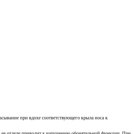
сасывание при вдохе соответствующего крыла носа к
м ее отделе приводит к нарушению обонятельной функции. При