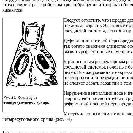
этом в связи с расстройством кровообращения и трофики обоня
характера.
Следует отметить, что нередко д
пожилом возрасте. Это зависит о
сосудистой системы, легких и пр
Деформации носовой перегородки
так богато снабжена слизистая о
вызвать рефлекторные изменения к
К риногенным рефлекторным расс
сосудистой системы, головные бо
редко. Все же указанные невроз
перегородки или резекции шипов
не следует давать гарантий в том
Нарушение вентиляции носа и вто
Рис. 54. Вывих края
стороны евстахиевой трубы и сре
четырехугольного хряща.
деформаций носовой перегородки
К перечисленным симптомам след
четырехугольного хряща (рис. 54).
1