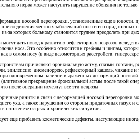
тельного нерва может наступить нарушение обоняния не только 
еформации носовой перегородки, установленные еще в юности, п
т присоединения местных заболеваний носа и его придаточных п
., из-за которых больному становится труднее преодолеть при 
 могут дать повод к развитию рефлекторных неврозов вследст
болочка носа. Это особенно относится к гребням и шипам, котор
ак в самом носу (в виде вазомоторных расстройств, гиперсекреци
тройствам причисляют бронхиальную астму, спазмы гортани, ряд
ли, эпилепсию, дисменоррею, рефлекторный кашель, чихание и т
ы при одновременном наличии выраженных деформаций носовой
 (длительное прекращение бронхиальной астмы после такой опе
, что после операции исчезнут все эти неврозы.
ричные риниты в связи с деформацией носовой перегородки могут
днего уха, а также нарушения со стороны придаточных пазух и 
 в патогенезе острых и хронических синуитов.
ует еще прибавить косметические дефекты, наступающие иногд