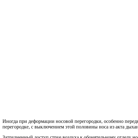
Иногда при деформации носовой перегородки, особенно передн
перегородке, с выключением этой половины носа из акта дыха
Затрудненный доступ струе воздуха к обонятельному отделу н