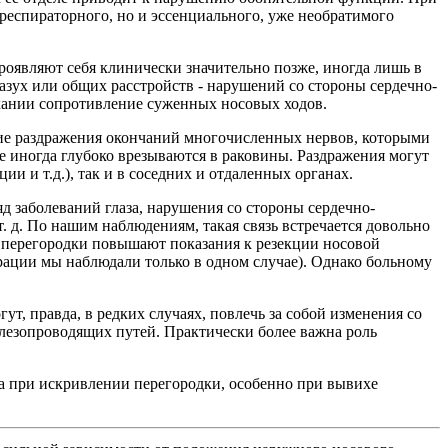
респираторного, но и эссенциального, уже необратимого
роявляют себя клинически значительно позже, иногда лишь в
азух или общих расстройств - нарушений со стороны сердечно-
дыхании сопротивление суженных носовых ходов.
вие раздражения окончаний многочисленных нервов, которыми
ые иногда глубоко врезываются в раковины. Раздражения могут
и и т.д.), так и в соседних и отдаленных органах.
 заболеваний глаза, нарушения со стороны сердечно-
. д. По нашим наблюдениям, такая связь встречается довольно
 перегородки повышают показания к резекции носовой
рации мы наблюдали только в одном случае). Однако больному
, правда, в редких случаях, повлечь за собой изменения со
слезопроводящих путей. Практически более важна роль
а при искривлении перегородки, особенно при вывихе