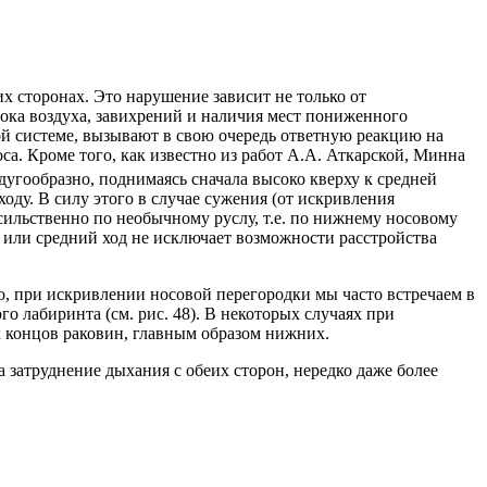
 сторонах. Это нарушение зависит не только от
тока воздуха, завихрений и наличия мест пониженного
ой системе, вызывают в свою очередь ответную реакцию на
. Кроме того, как известно из работ А.А. Аткарской, Минна
дугообразно, поднимаясь сначала высоко кверху к средней
ходу. В силу этого в случае сужения (от искривления
сильственно по необычному руслу, т.е. по нижнему носовому
 или средний ход не исключает возможности расстройства
о, при искривлении носовой перегородки мы часто встречаем в
 лабиринта (см. рис. 48). В некоторых случаях при
 концов раковин, главным образом нижних.
 затруднение дыхания с обеих сторон, нередко даже более