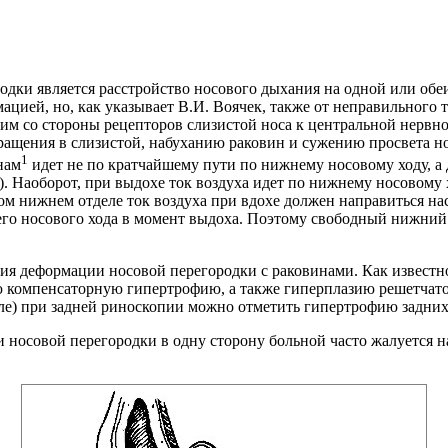
ки является расстройство носового дыхания на одной или обеих
ацией, но, как указывает В.И. Воячек, также от неправильного 
тим со стороны рецепторов слизистой носа к центральной нервн
щения в слизистой, набуханию раковин и сужению просвета носа
1
нам
идет не по кратчайшему пути по нижнему носовому ходу, а 
3). Наоборот, при выдохе ток воздуха идет по нижнему носовому 
ном нижнем отделе ток воздуха при вдохе должен направиться на
него носового хода в момент выдоха. Поэтому свободный нижний
ия деформации носовой перегородки с раковинами. Как известн
компенсаторную гипертрофию, а также гиперплазию решетчатого
ле) при задней риноскопии можно отметить гипертрофию задних
 носовой перегородки в одну сторону больной часто жалуется на