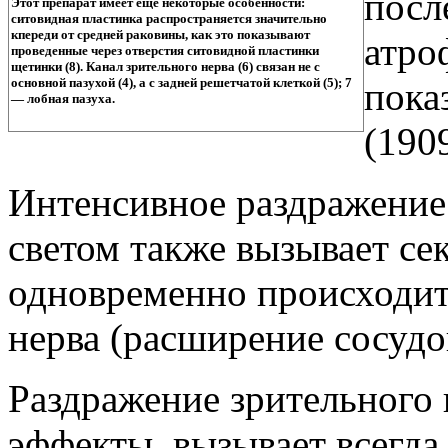
посл
Этот препарат имеет еще некоторые особенности:
ситовидная пластинка распространяется значительно
кпереди от средней раковины, как это показывают
атро
проведенные через отверстия ситовидной пластинки
щетинки (8). Канал зрительного нерва (6) связан не с
пока
основной пазухой (4), а с задней решетчатой клеткой (5); 7
— лобная пазуха.
(190
Интенсивное раздражение 
светом также вызывает се
одновременно происходит
нерва (расширение сосудо
Раздражение зрительного 
эффекты, вызывает всегда 