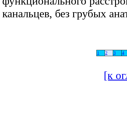
функционального расстро
канальцев, без грубых ан
1
2
3
4
[к о