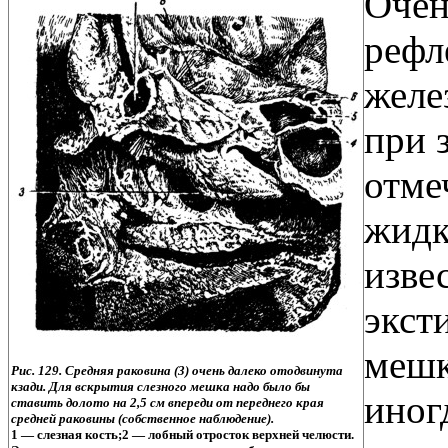
Очен
рефл
желе
при 
отме
жидк
изве
экст
мешк
Рис. 129. Средняя раковина (3) очень далеко отодвинута
кзади. Для вскрытия слезного мешка надо было бы
иног
ставить долото на 2,5 см впереди от переднего края
средней раковины (собственное наблюдение).
1 — слезная кость;2 — лобный отросток верхней челюсти.