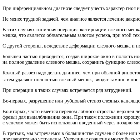
При диференциальном диагнозе следует учесть характер гноя и
Не менее трудной задачей, чем диагноз является лечение дакр
В этих случаях типичная операция экстирпации слезного мешка
мешка, что является обязательным залогом успеха, при этой т
С другой стороны, вследствие деформации слезного мешка и н
Большей частью приходится, создав широкое окно в полость но
на полное удаление слезного мешка, сохранить функцию слезо
Кожный разрез надо делать длиннее, чем при обычной риностом
затем удаляют полностью слезный мешок, вводят тампон в нос
При операции в таких случаях встречается ряд затруднений.
Во-первых, разрушение или рубцовый стеноз слезных канальце
Во-вторых, часто имеется перелом лобного отростка верхней 
фрезы) для выдалбливания окна. При таком положении хорошую
с успехом может быть использован введенный через ноздрю ми
В-третьих, мы встречаемся в большинстве случаев с более ил
предварительно устранены. Умеренные сращения могут быть ус