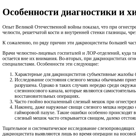
Особенности диагностики и х
Опыт Великой Отечественной войны показал, что при огнестрел
челюсти, решетчатой кости и внутренней стенки глазницы, чр
К сожалению, по ряду причин эти дакриоциститы большей част
Врачи челюстно-лицевых госпиталей и ЛОР-отделений, куда т
остается вне их внимания. Во-вторых, при дакриоциститах ог
специалистами. Особенности эти следующие:
Характерные для дакриоциститов субъективные жалобы бо
Исследование состояния слезного мешка обычными приема
разрушена. Однако в таких случаях нередко среди окружа
слезноносового канала, которые являются самостоятел
восстановительных операциях.
Часто гнойно воспаленный слезный мешок при огнестрель
Наконец, даже наружные свищи слезного мешка нередко 
гайморовой пазухе. Такие ошибки особенно происходят 
слезный мешок часто открывается свищом, далеко отстоящ
Тщательное и систематическое исследование слезопроводящих 
дакриоцистита выявляются лишь во время операции на носовой