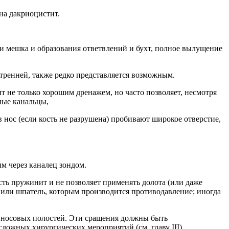
на дакриоцистит.
ии мешка и образования ответвлений и бухт, полное вылущение
тренней, также редко представляется возможным.
т не только хорошим дренажем, но часто позволяет, несмотря
ные канальцы,
нос (если кость не разрушена) пробивают широкое отверстие,
м через каналец зондом.
сть пружинит и не позволяет применять долота (или даже
или шпатель, которым производится противодавление; иногда
и носовых полостей. Эти сращения должны быть
ложных хирургических мероприятий (см. главу III).