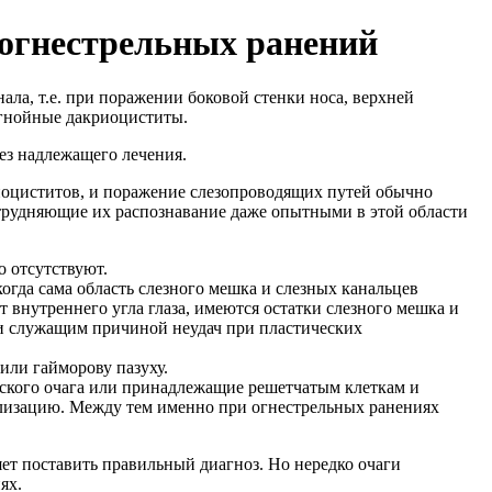
 огнестрельных ранений
ла, т.е. при поражении боковой стенки носа, верхней
 гнойные дакриоциститы.
ез надлежащего лечения.
иоциститов, и поражение слезопроводящих путей обычно
атрудняющие их распознавание даже опытными в этой области
о отсутствуют.
огда сама область слезного мешка и слезных канальцев
 внутреннего угла глаза, имеются остатки слезного мешка и
и служащим причиной неудач при пластических
или гайморову пазуху.
ского очага или принадлежащие решетчатым клеткам и
ализацию. Между тем именно при огнестрельных ранениях
ет поставить правильный диагноз. Но нередко очаги
ях.