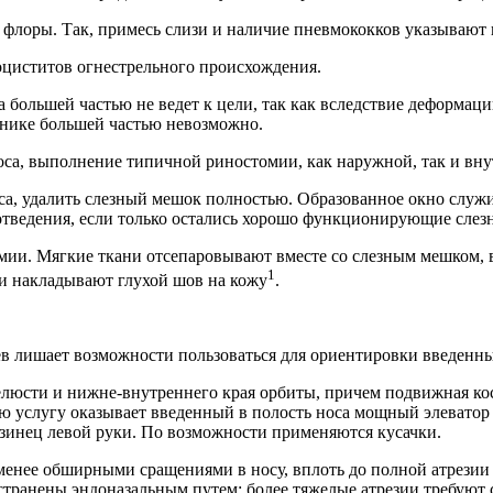
 флоры. Так, примесь слизи и наличие пневмококков указывают 
иоциститов огнестрельного происхождения.
 большей частью не ведет к цели, так как вследствие деформац
ехнике большей частью невозможно.
оса, выполнение типичной риностомии, как наружной, так и вну
са, удалить слезный мешок полностью. Образованное окно служи
отведения, если только остались хорошо функционирующие слез
ии. Мягкие ткани отсепаровывают вместе со слезным мешком, в 
1
 и накладывают глухой шов на кожу
.
в лишает возможности пользоваться для ориентировки введенны
челюсти и нижне-внутреннего края орбиты, причем подвижная ко
 услугу оказывает введенный в полость носа мощный элеватор 
зинец левой руки. По возможности применяются кусачки.
и менее обширными сращениями в носу, вплоть до полной атрези
транены эндоназальным путем; более тяжелые атрезии требуют с