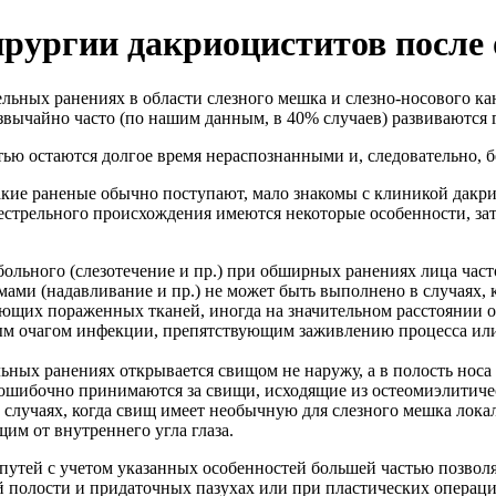
ирургии дакриоциститов после
ьных ранениях в области слезного мешка и слезно-носового кана
езвычайно часто (по нашим данным, в 40% случаев) развиваются
ью остаются долгое время нераспознанными и, следовательно, б
акие раненые обычно поступают, мало знакомы с клиникой дакр
нестрельного происхождения имеются некоторые особенности, з
льного (слезотечение и пр.) при обширных ранениях лица част
ми (надавливание и пр.) не может быть выполнено в случаях, к
ющих пораженных тканей, иногда на значительном расстоянии от
ьным очагом инфекции, препятствующим заживлению процесса ил
ных ранениях открывается свищом не наружу, а в полость носа 
ошибочно принимаются за свищи, исходящие из остеомиэлитиче
в случаях, когда свищ имеет необычную для слезного мешка лок
им от внутреннего угла глаза.
путей с учетом указанных особенностей большей частью позволя
 полости и придаточных пазухах или при пластических операци