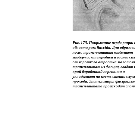
Рис. 175. Покрывание перфорации 
области pars flaccida. Для образов
ложа трансплантата отделяют
эпидермис от передней и задней ск
от короткого отростка молоточк
трансплантат из фасции, вводят 
край барабанной перепонки и
укладывают на кость стенки слух
прохода. Эпителизация фасциальн
трансплантата происходит спон