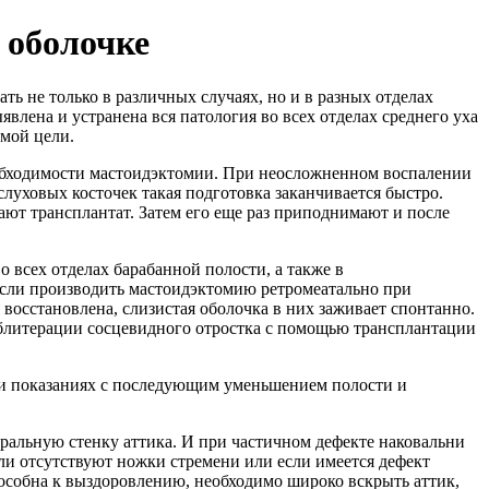
 оболочке
ь не только в различных случаях, но и в разных отделах
явлена и устранена вся патология во всех отделах среднего уха
емой цели.
еобходимости мастоидэктомии. При неосложненном воспалении
луховых косточек такая подготовка заканчивается быстро.
ют трансплантат. Затем его еще раз приподнимают и после
 всех отделах барабанной полости, а также в
если производить мастоидэктомию ретромеатально при
 восстановлена, слизистая оболочка в них заживает спонтанно.
облитерации сосцевидного отростка с помощью трансплантации
и показаниях с последующим уменьшением полости и
ральную стенку аттика. И при частичном дефекте наковальни
сли отсутствуют ножки стремени или если имеется дефект
особна к выздоровлению, необходимо широко вскрыть аттик,