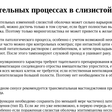
ельных процессах в слизистой
тельных изменений слизистой оболочки может сильно варьироват
ий, можно достичь только в том случае, если будет полностью вы
тка. Поэтому только мирингопластика не может привести к жела
сти патологического процесса, особенно с учетом возможной н
е часто можно при контрольных осмотрах; при интактной цепи с
ой питательным раствором с антибиотиком, и затем прикладыва
ют. После этого тампонируют слуховой проход и ушивают рану.
нуляционного характера требуют тщательного препарирования во
вматизации сосцевидного отростка вмешательство упростится, 
 всех мелких клеток не требуется; если естественная вентиляция
еэпителизация большой полости. Поэтому нет необходимости в 
ном синусе рекомендуется трансмеатальная мастоидэктомия пр
да.
ункции необходимо сохранить (по меньшей мере частично) лате
ения (тип II). Если же это уже невозможно, в первую очередь е
обенно если пораженная слизистая оболочка эпитимпанума несп