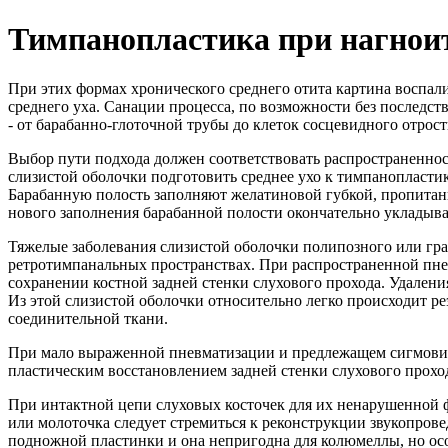
Тимпанопластика при нагноит
При этих формах хронического среднего отита картина воспали
среднего уха. Санации процесса, по возможности без последств
- от барабанно-глоточной трубы до клеток сосцевидного отрос
Выбор пути подхода должен соответствовать распространенно
слизистой оболочки подготовить среднее ухо к тимпанопластик
Барабанную полость заполняют желатиновой губкой, пропитанн
нового заполнения барабанной полости окончательно укладыва
Тяжелые заболевания слизистой оболочки полипозного или гра
ретротимпанальных пространствах. При распространенной пне
сохранении костной задней стенки слухового прохода. Удаления
Из этой слизистой оболочки относительно легко происходит р
соединительной ткани.
При мало выраженной пневматизации и предлежащем сигмовид
пластическим восстановлением задней стенки слухового прохо
При интактной цепи слуховых косточек для их ненарушенной ф
или молоточка следует стремиться к реконструкции звукопровед
подножной пластинки и она непригодна для колюмеллы, но ос