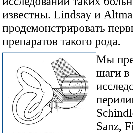
исследований таких больн
известны. Lindsay и Altm
продемонстрировать перв
препаратов такого рода.
Мы пре
ша­ги 
исследо
перилим
Schindl
Sanz, F