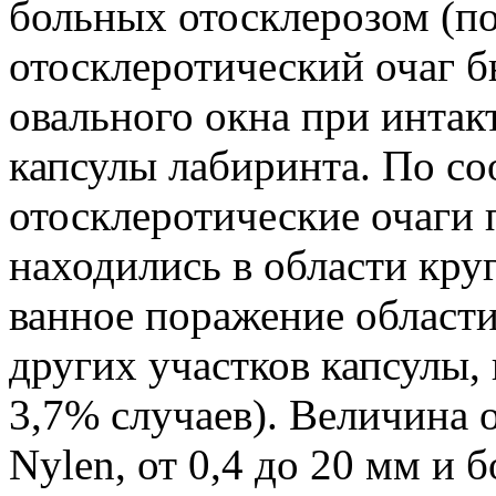
больных отосклерозом (по 
отосклеротический очаг 
овального окна при интак
капсулы лабиринта. По со
отосклеротические очаги 
находились в обла­сти кру
ванное поражение области 
других уча­стков капсулы,
3,7% случаев). Вели­чина 
Nylen, от 0,4 до 20 мм и