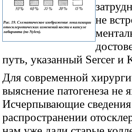
затрудн
не встр
Рис. 19. Схематическое изображение локализации
отосклеротических изменений кости в капсуле
ментал
лабиринта (по Nylen).
достов
путь, указанный Sercer и 
Для современной хирурги
выяснение па­тогенеза не 
Исчерпывающие сведения 
распространении отосклеро
нам уже дали старые колле