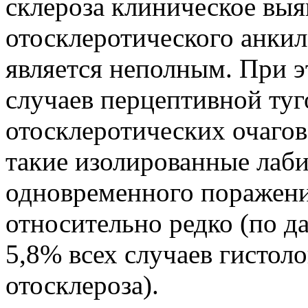
склероза клиническое вы
отосклеротического анкило
является неполным. При э
случаев перцеп­тивной ту
отосклеротических очагов 
такие изолированные лаби
одновременного пора­жени
относи­тельно редко (по д
5,8% всех случаев гистоло
отосклероза).