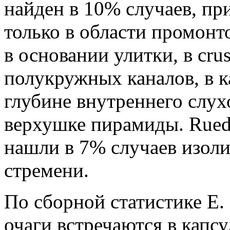
найден в 10% случаев, при
только в области про­монт
в основании улитки, в cru
полукруж­ных каналов, в к
глубине внутреннего слу­х
верхушке пирамиды. Ruedi 
нашли в 7% случаев изо­л
стремени.
По сборной статистике Е.
очаги встречают­ся в капс