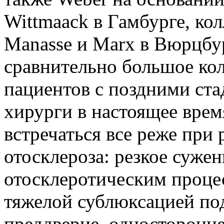
Wittmaack в Гамбурге, ко
Manasse и Marx в Вюрцбу
сравнительно большое ко
пациентов с поздними ста
хирурги в настоящее врем
встречаться все реже при
отосклероза: резкое суже
отосклеротическим процес
тяжелой сублюксацией по
преддверие, односторонне