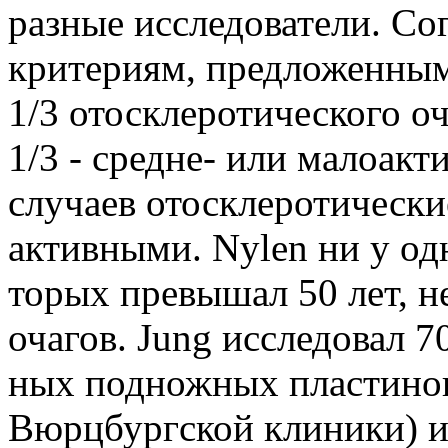
разные ис­следователи. Со
критериям, предложенным
1/3 ото­склеротического о
1/3 - средне- или малоакт
случаев отосклеротически
активными. Nylen ни у одн
торых превышал 50 лет, 
очагов. Jung иссле­довал 
ных подножных пластинок
Вюрцбургской клиники) и 