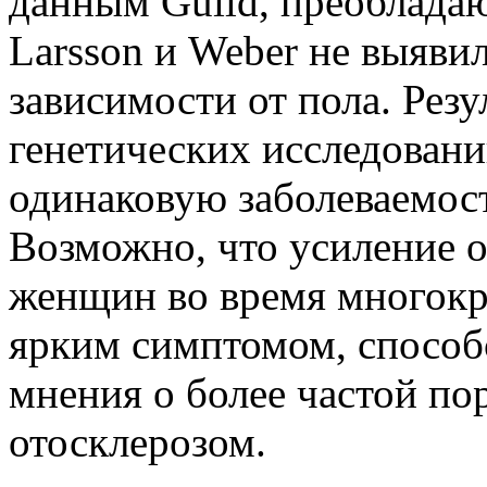
данным Guild, преобладаю
Larsson и Weber не выяви
зависимости от пола. Рез
генетических исследова­н
одинаковую заболеваемос
Возможно, что уси­ление 
женщин во время многокр
ярким симп­томом, способ
мнения о более частой п
отосклерозом.