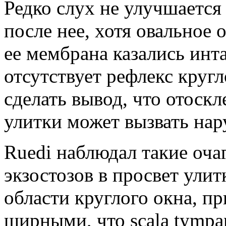
Редко слух не улучшается
после нее, хотя овальное 
ее мембрана казались ин­
отсутст­вует рефлекс круг
сделать вывод, что ото­ск
улитки может вызвать на
Ruedi наблюдал такие очаг
экзостозов в просвет улит
области круглого ок­на, п
ширными, что scala tympan