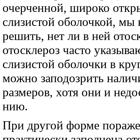
очерченной, широко откр
слизистой оболоч­кой, мы
решить, нет ли в ней отос
отосклероз часто указыва
слизистой оболочки в круг
можно заподозрить наличи
размеров, хотя они и нед
нию.
При другой форме пораже
практи­чески заполнена о