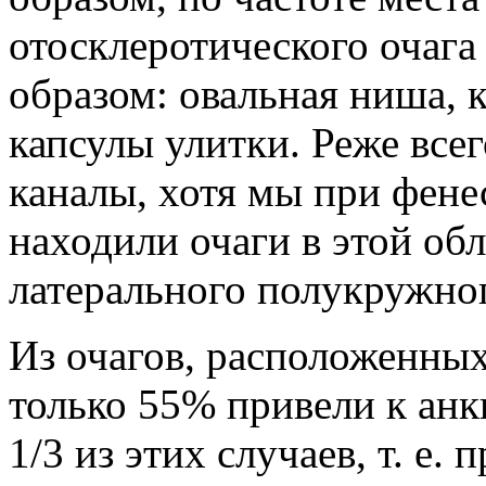
отосклеротического оча­г
об­разом: овальная ниша, 
капсулы улит­ки. Реже вс
каналы, хотя мы при фе­н
на­ходили очаги в этой об
латерального по­лукружног
Из очагов, расположенных 
только 55% привели к анк
1/3 из этих случаев, т. е