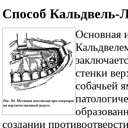
Способ Кальдвель-
Основная 
Кальдвелем
заключаетс
стенки вер
собачьей я
патологиче
Рис. 84. Местная анестезия при операции
на верхнечелюстной пазухе.
образованн
создании противоотверсти