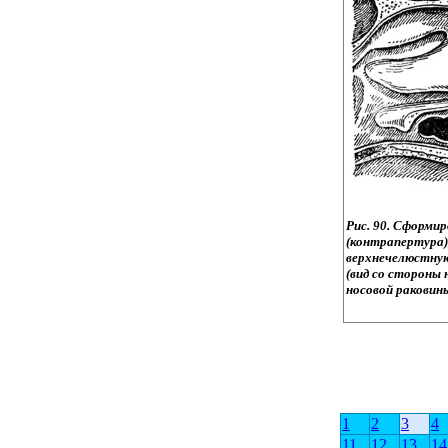
Рис. 90. Сформи
(контрапертура)
верхнечелюстную
(вид со стороны 
носовой раковины
1
2
3
4
11
12
13
14