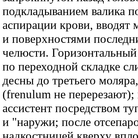
подкладыванием валика п
аспирации крови, вводят
и поверхностями последн
челюсти. Горизонтальный р
по переходной складке сл
десны до третьего моляра
(frenulum не перерезают);
ассистент посредством ту
и "наружи; после отсепар
надкостницей кверху впло