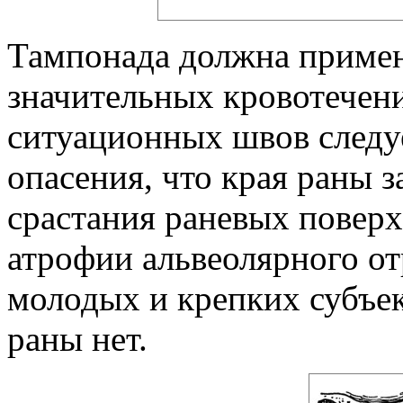
Тампонада должна применя
значительных кровотечен
ситуационных швов следуе
опасения, что края раны з
срастания раневых поверх
атрофии альвеолярного от
молодых и крепких субъе
раны нет.