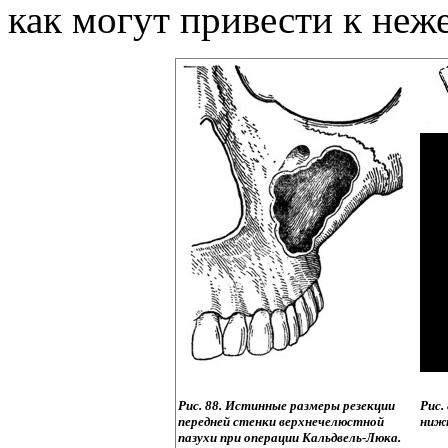
как могут привести к не
Рис. 88. Истинные размеры резекции
Рис.
передней стенки верхнечелюстной
нижн
пазухи при операции Кальдвель-Люка.