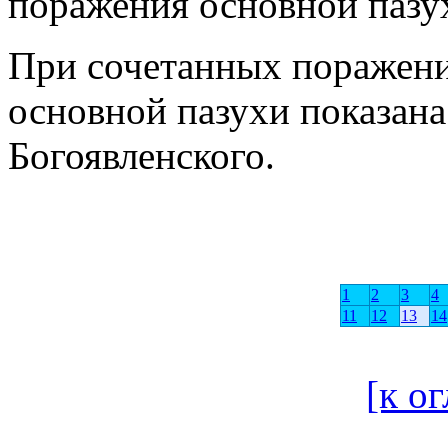
поражения основной пазу
При сочетанных поражени
основной пазухи показана
Богоявленского.
1
2
3
4
11
12
13
14
[к о