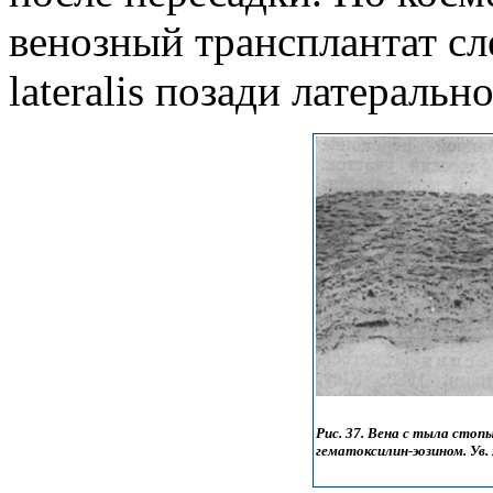
венозный трансплантат сле
lateralis позади латераль
Рис. 37. Вена с тыла стоп
гематоксилин-эозином. Ув. 