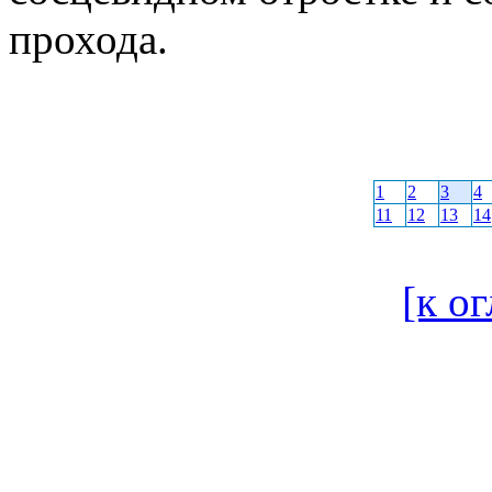
прохода.
1
2
3
4
11
12
13
14
[к о