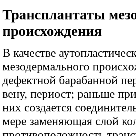
Трансплантаты мез
происхождения
В качестве аутопластичес
мезодермального происхо
дефектной барабанной пе
вену, периост; раньше п
них создается соединител
мере заменяющая слой ко
противоположность транс