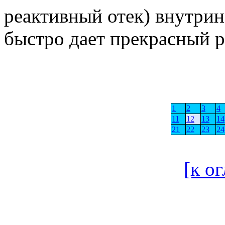
реактивный отек) внутрин
быстро дает прекрасный р
1
2
3
4
11
12
13
14
21
22
23
24
[к о