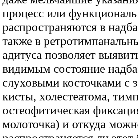
процесс или функционал
распространяются в надб
также в ретротимпанальн
адитуса позволяет выявить
видимым состояние надба
слуховыми косточками с з
кисты, холестеатома, тим
остеофитическая фиксация
молоточка) и откуда можн
распространяется ли этот