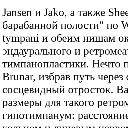
Jansen и Jako, а также Sh
барабанной полости" по Wu
tympani и обеим нишам о
эндаурального и ретромеа
тимпанопластики. Нечто 
Brunar, избрав путь через
сосцевидный отросток. Ba
размеры для такого ретром
гипотимпанум: расстояни
кольцом и лицевым нервом 