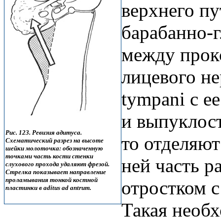
верхнего пу
барабанно-г
между прок
лицевого не
tympani с е
и выпуклост
Рис. 123. Ревизия адитуса.
то отделяют
Схематический разрез на высоте
шейки молоточка: обозначенную
точками часть кости стенки
ней часть p
слухового прохода удаляют фрезой.
Стрелка показывает направление
проламывания тонкой костной
отростком с
пластинки в aditus ad antrum.
Такая необх