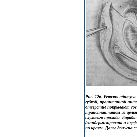
Рис. 126. Ревизия адитус
губкой, пропитанной пит
отверстие покрывают сое
трансплантатом из цельн
слухового прохода. Бараб
дэпидермизирована и перф
по краям. Далее должна с