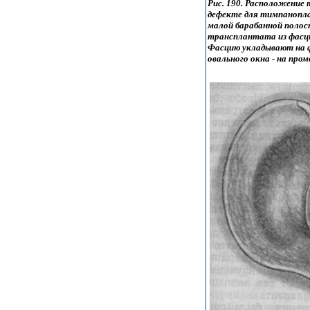
Рис. 190. Расположени
дефекте для тимпанопла
малой барабанной полост
трансплантата из фасц
Фасцию укладывают на ф
овального окна - на про