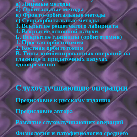
а) Лицевые методы
б) Орбитальные методы
в) Фронто-орбитальные методы
г) Супраорбитальные методы
3. Вскрытие решетчатого лабиринта
4. Вскрытие основной пазухи
Б. Вскрытие глазницы (орбитотомия)
1. Простая орбитотомия
2. Костная орбитотомия
В. Типы комбинированных операций на
глазнице и придаточных пазухах
одновременно
Слухоулучшающие операции
Предисловие к русскому изданию
Предисловие автора
Развитие слухоулучшающих операций
Физиология и патофизиология среднего