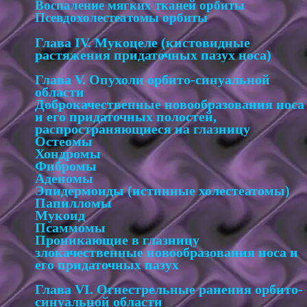
Воспаление мягких тканей орбиты
Псевдохолестеатомы орбиты
Глава IV. Мукоцеле (кистовидные
растяжения придаточных пазух носа)
Глава V. Опухоли орбито-синуальной
области
Доброкачественные новообразования носа
и его придаточных полостей,
распространяющиеся на глазницу
Остеомы
Хондромы
Фибромы
Аденомы
Эпидермоиды (истинные холестеатомы)
Папилломы
Мукоид
Псаммомы
Проникающие в глазницу
злокачественные новообразования носа и
его придаточных пазух
Глава VI. Огнестрельные ранения орбито-
синуальной области