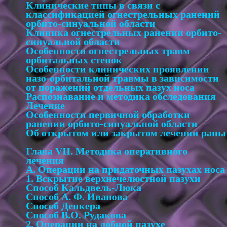
Клинические типы в связи с
классификацией огнестрельных ранений
орбито-синуальной области
Клиника огнестрельных ранении орбито-
синуальной области
Особенности огнестрельных травм
орбитальных стенок
Особенности клинических проявлении
назо-орбитальной травмы в зависимости
от поражений отдельных пазух носа
Распознавание и методика обследования
Лечение
Особенности первичной обработки
ранении орбито-синуальной области
Об открытом или закрытом лечении раны
Глава VII. Методика оперативного
лечения
А. Операции на придаточных пазухах носа
1. Вскрытие верхнечелюстной пазухи
Способ Кальдвель-Люка
Способ А. Ф. Иванова
Способ Денкера
Способ В.О. Рудакова
2. Операции на лобной пазухе