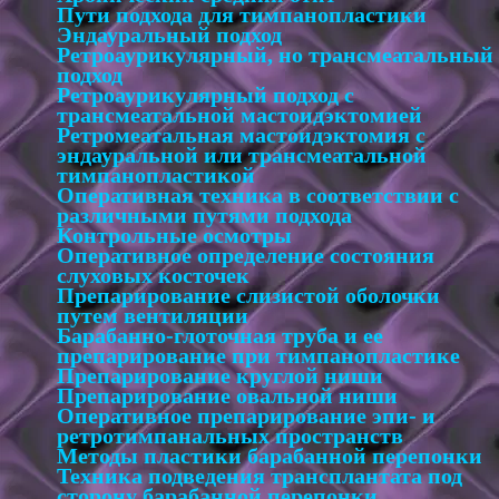
Пути подхода для тимпанопластики
Эндауральный подход
Ретроаурикулярный, но трансмеатальный
подход
Ретроаурикулярный подход с
трансмеатальной мастоидэктомией
Ретромеатальная мастоидэктомия с
эндауральной или трансмеатальной
тимпанопластикой
Оперативная техника в соответствии с
различными путями подхода
Контрольные осмотры
Оперативное определение состояния
слуховых косточек
Препарирование слизистой оболочки
путем вентиляции
Барабанно-глоточная труба и ее
препарирование при тимпанопластике
Препарирование круглой ниши
Препарирование овальной ниши
Оперативное препарирование эпи- и
ретротимпанальных пространств
Методы пластики барабанной перепонки
Техника подведения трансплантата под
сторону барабанной перепонки,