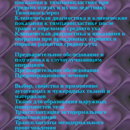
показания к тимпанопластике при
средних отитах и их последствиях
Тимпаносклероз
Клиническая диагностика и клинические
показания к тимпанопластике после
травм и переломов среднего уха
Клиническая диагностика и показания к
операции при врожденных атрезиях и
пороках развития среднего уха
Предварительное обследование и
подготовка к слухоулучшающим
операциям
Предварительное обследование
Предоперационное лечение
Выбор, свойства и применение
аутогенных и чужеродных тканей и
материалов
Ткани для образования наружных
поверхностей тела
Трансплантация эктодермального
происхождения
Трансплантаты мезодермального
происхождения