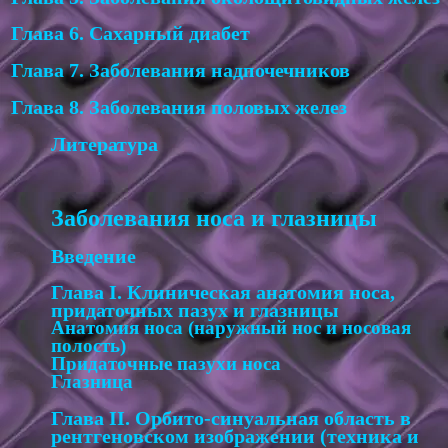
Глава 6. Сахарный диабет
Глава 7. Заболевания надпочечников
Глава 8. Заболевания половых желез
Литература
Заболевания носа и глазницы
Введение
Глава I. Клиническая анатомия носа,
придаточных пазух и глазницы
Анатомия носа (наружный нос и носовая
полость)
Придаточные пазухи носа
Глазница
Глава II. Орбито-синуальная область в
рентгеновском изображении (техника и