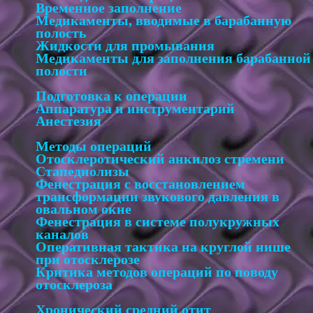
Временное заполнение
Медикаменты, вводимые в барабанную
полость
Жидкости для промывания
Медикаменты для заполнения барабанной
полости
Подготовка к операции
Аппаратура и инструментарий
Анестезия
Методы операций
Отосклеротический анкилоз стремени
Стапедиолизы
Фенестрация с восстановлением
трансформации звукового давления в
овальном окне
Фенестрация в системе полукружных
каналов
Оперативная тактика на круглой нише
при отосклерозе
Критика методов операций по поводу
отосклероза
Хронический средний отит