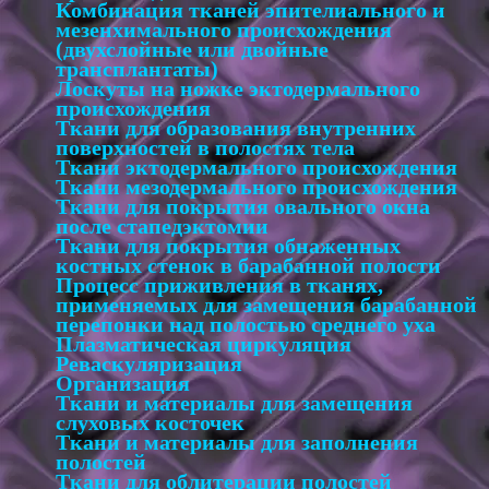
Комбинация тканей эпителиального и
мезенхимального происхождения
(двухслойные или двойные
трансплантаты)
Лоскуты на ножке эктодермального
происхождения
Ткани для образования внутренних
поверхностей в полостях тела
Ткани эктодермального происхождения
Ткани мезодермального происхождения
Ткани для покрытия овального окна
после стапедэктомии
Ткани для покрытия обнаженных
костных стенок в барабанной полости
Процесс приживления в тканях,
применяемых для замещения барабанной
перепонки над полостью среднего уха
Плазматическая циркуляция
Реваскуляризация
Организация
Ткани и материалы для замещения
слуховых косточек
Ткани и материалы для заполнения
полостей
Ткани для облитерации полостей