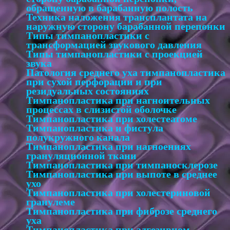
обращенную в барабанную полость
Техника наложения трансплантата на
наружную сторону барабанной перепонки
Типы тимпанопластики с
трансформацией звукового давления
Типы тимпанопластики с проекцией
звука
Патология среднего уха тимпанопластика
при сухой перфорации и при
резидуальных состояниях
Тимпанопластика при нагноительных
процессах в слизистой оболочке
Тимпанопластика при холестеатоме
Тимпанопластика и фистула
полукружного канала
Тимпанопластика при нагноениях
грануляционной ткани
Тимпанопластика при тимпаносклерозе
Тимпанопластика при выпоте в среднее
ухо
Тимпанопластика при холестериновой
гранулеме
Тимпанопластика при фиброзе среднего
уха
Тимпанопластика при адгезивном