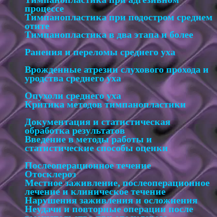
процессе
Тимпанопластика при подостром среднем
отите
Тимпанопластика в два этапа и более
Ранения и переломы среднего уха
Врожденные атрезии слухового прохода и
уродства среднего уха
Опухоли среднего уха
Критика методов тимпанопластики
Документация и статистическая
обработка результатов
Введение в методы работы и
статистические способы оценки
Послеоперационное течение
Отосклероз
Местное заживление, послеоперационное
лечение и клиническое течение
Нарушения заживления и осложнения
Неудачи и повторные операции после