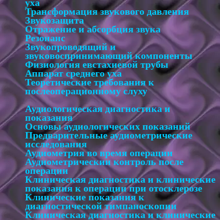
уха
Трансформация звукового давления
Звукозащита
Отражение и абсорбция звука
Резонанс
Звукопроводящий и
звуковоспринимающий компоненты
Физиология евстахиевой трубы
Аппарат среднего уха
Теоретические требования к
послеоперационному слуху
Аудиологическая диагностика и
показания
Основы аудиологических показаний
Предварительные аудиометрические
исследования
Аудиометрия во время операции
Аудиометрическии контроль после
операции
Клиническая диагностика и клинические
показания к операции при отосклерозе
Клинические показания к
диагностической тимпаноскопии
Клиническая диагностика и клинические