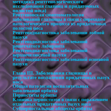
методика рентгенологического
исследования глазниц и придаточных
полостей носа)
Рентгеновская симптоматология
заболеваний глазницы в связи с переходом
патологического процесса из придаточных
полостей носа
Рентгенодиагностика заболевании лобной
пазухи
Рентгенодиагностика заболеваний
решетчатого лабиринта
Рентгенодиагностика заболеваний
верхнечелюстной пазухи
Рентгенодиагностика заболеваний основной
пазухи
Глава III. Заболевания глазницы в
результате воспаления придаточных пазух
носа
Общая патология воспалительных
заболеваний орбиты
Периоститы орбиты
Клиника периоститов в связи с поражением
отдельных придаточных пазух носа
Субпериостальные абсцессы орбиты